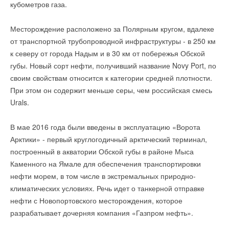
кубометров газа.
Комментарии
Добавить комментарий
Месторождение расположено за Полярным кругом, вдалеке
В этой теме еще нет комментариев
от транспортной трубопроводной инфраструктуры - в 250 км
Ваше имя *
к северу от города Надым и в 30 км от побережья Обской
губы. Новый сорт нефти, получивший название Novy Port, по
Добавить комментарий
своим свойствам относится к категории средней плотности.
Ваш E-mail *
Ваше имя *
При этом он содержит меньше серы, чем российская смесь
Urals.
Текст комментария
Ваш E-mail *
В мае 2016 года были введены в эксплуатацию «Ворота
Арктики» - первый круглогодичный арктический терминал,
построенный в акватории Обской губы в районе Мыса
Текст комментария
Каменного на Ямале для обеспечения транспортировки
нефти морем, в том числе в экстремальных природно-
климатических условиях. Речь идет о танкерной отправке
нефти с Новопортовского месторождения, которое
разрабатывает дочерняя компания «Газпром нефть».