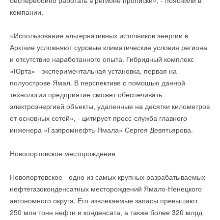
бесперебойно работать в регионе прописки», - пояснили в
НОВОСТИ СОК 19 ИЮНЯ 2026
Комментарии
клапанов AQT‑R3
→
компании.
НОВОСТИ СОК 30 ИЮЛЯ 2026
Европа сможет покрыть до 78% потребностей в литии за
→
счет собственной добычи
Группа «Теплолюкс» открыла новую производственную
НОВОСТИ СОК 17 ИЮНЯ 2026
площадку
В этой теме еще нет комментариев
→
НОВОСТИ СОК 29 ИЮЛЯ 2026
«Использование альтернативных источников энергии в
Заключена крупнейшая в мире сделка по поставке
→
натрий-ионных батарей для СНЭ
В июне бизнес закупал сантехнику для обновления
Аркткие усложняют суровые климатические условия региона
НОВОСТИ СОК 4 МАЯ 2026
инженерных систем
→
НОВОСТИ СОК 20 ИЮЛЯ 2026
и отсутствие наработанного опыта. Гибридный комплекс
Полигон для испытаний электротранспорта и ВИЭ
Добавить комментарий
появится в Адыгее летом 2026г.
«Юрта» - экспериментальная установка, первая на
НОВОСТИ СОК 17 АПРЕЛЯ 2026
→
Ваше имя *
полуострове Ямал. В перспективе с помощью данной
Зарядная станция для электромобилей на солнечных
фотоэлектрических преобразователях в районе города
технологии предприятие сможет обеспечивать
Краснодара
ЖУРНАЛ СОК АПРЕЛЬ 2026
электроэнергией объекты, удаленные на десятки километров
→
Китайские производители анонсируют всё новые
Ваш E-mail *
от основных сетей», - цитирует пресс-служба главного
твердотельные аккумуляторы
Уведомления отключены
НОВОСТИ СОК 26 МАРТА 2026
инженера «Газпромнефть-Ямала» Сергея Девятьярова.
→
«Флэш-зарядка» электромобилей мощностью 1,5 МВт
Комментарии
уже на рынке
НОВОСТИ СОК 11 МАРТА 2026
Текст комментария
Новопортовское месторождение
Мария
13-09-2017
Ого, теперь EVOH внутри, это неплохо!
Новопортовское - одно из самых крупных разрабатываемых
Комментарий полезен?
нефтегазоконденсатных месторождений Ямало-Ненецкого
ДА
НЕТ
автономного округа. Его извлекаемые запасы превышают
Уведомления отключены
250 млн тонн нефти и конденсата, а также более 320 млрд