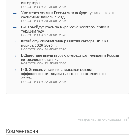
В этой теме еще нет комментариев
инверторов
НОВОСТИ СОК 31 ИЮЛЯ 2026
→
Уже через месяц в России можно будет устанавливать
солнечные панели в МКД
Добавить комментарий
НОВОСТИ СОК 30 ИЮЛЯ 2026
→
ВИЭ обойдут уголь по выработке электроэнергии в
текущем году
Ваше имя *
НОВОСТИ СОК 27 ИЮЛЯ 2026
→
Китай опубликовал план развития сектора ВИЭ на
период 2026-2030 гг.
НОВОСТИ СОК 24 ИЮЛЯ 2026
Ваш E-mail *
→
В Дагестане ввели вторую очередь крупнейшей в России
ветроэлектростанции
НОВОСТИ СОК 23 ИЮЛЯ 2026
→
LONGi вновь установила мировой рекорд
эффективности тандемных солнечных элементов —
Текст комментария
35,5%
НОВОСТИ СОК 22 ИЮЛЯ 2026
Уведомления отключены
Комментарии