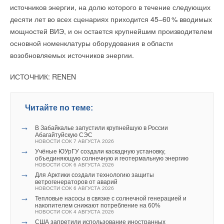
→
Гибрид ванадиевой батареи и суперконденсатора
источников энергии, на долю которого в течение следующих
увеличил мощность накопителя в 5 раз
НОВОСТИ СОК 6 АПРЕЛЯ 2026
десяти лет во всех сценариях приходится 45–6
0
% вводимых
→
Чистая работа: двойная фильтрация от Русклимата
мощностей ВИЭ, и он остается крупнейшим производителем
НОВОСТИ СОК 30 МАРТА 2026
→
основной номенклатуры оборудования в области
Royal Thermo представил первую сушилку для рук
НОВОСТИ СОК 25 МАРТА 2026
возобновляемых источников энергии.
→
В РФ формируют первый кластер по производству
систем накопления электроэнергии
НОВОСТИ СОК 23 МАРТА 2026
ИСТОЧНИК: RENEN
→
«Систэм Электрик» покажет решения для ОВиК на
AIRVent-2026
НОВОСТИ СОК 1 ФЕВРАЛЯ 2026
→
Sanhua представила новый преобразователь частоты
Читайте по теме:
для систем HVAC&R
НОВОСТИ СОК 11 ДЕКАБРЯ 2025
→
В Забайкалье запустили крупнейшую в России
Абагайтуйскую СЭС
НОВОСТИ СОК 7 АВГУСТА 2026
→
Учёные ЮУрГУ создали каскадную установку,
объединяющую солнечную и геотермальную энергию
НОВОСТИ СОК 6 АВГУСТА 2026
→
Для Арктики создали технологию защиты
ветрогенераторов от аварий
Уведомления отключены
НОВОСТИ СОК 6 АВГУСТА 2026
→
Тепловые насосы в связке с солнечной генерацией и
Комментарии
накопителем снижают потребление на 60%
НОВОСТИ СОК 4 АВГУСТА 2026
→
США запретили использование иностранных