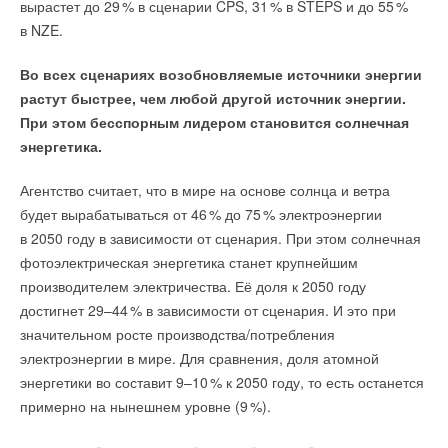
вырастет до 2
9
% в сценарии CPS, 3
1
% в STEPS и до 5
5
%
генерации и потребления электроэнергии на постоянном
НОВОСТИ СОК 3 ИЮНЯ 2026
в NZE.
→
Ученые РФ и Израиля разработали сенсорный
и переменном токе и лечь в основу создания уникальных
материал для обнаружения утечек водорода
устройств — HVDC-системы и FACTS — высоковольтных
НОВОСТИ СОК 15 МАЯ 2026
Во всех сценариях возобновляемые источники энергии
Уведомления отключены
линий электропередачи постоянного и переменного тока
растут быстрее, чем любой другой источник энергии.
нового поколения.
Комментарии
При этом бесспорным лидером становится солнечная
энергетика.
В этой теме еще нет комментариев
Уведомления отключены
Агентство считает, что в мире на основе солнца и ветра
будет вырабатываться от 4
6
% до 7
5
% электроэнергии
Комментарии
Добавить комментарий
в 2050 году в зависимости от сценария. При этом солнечная
фотоэлектрическая энергетика станет крупнейшим
Ваше имя *
В этой теме еще нет комментариев
производителем электричества. Её доля к 2050 году
достигнет 29–4
4
% в зависимости от сценария. И это при
значительном росте производства/потребления
Ваш E-mail *
Добавить комментарий
электроэнергии в мире. Для сравнения, доля атомной
Ваше имя *
энергетики во составит 9–1
0
% к 2050 году, то есть останется
примерно на нынешнем уровне (
9
%).
Текст комментария
Ваш E-mail *
Особенности и результаты работы проекта будут