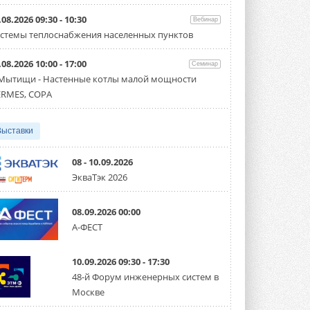
Организатором выступил торгово-
производственный холдинг ...
.08.2026 09:30 - 10:30
Вебинар
3 АВГУСТА 2026
стемы теплоснабжения населенных пунктов
«Датарк» испытал модульный
.08.2026 10:00 - 17:00
ЦОД с плотностью 54 кВт на
Семинар
стойку
 Мытищи - Настенные котлы малой мощности
Испытания прошли на собственной
RMES, COPA
производственной площадке и были ...
3 АВГУСТА 2026
Выставки
Samsung выпускает VRF-
систему DVM на R32
Линейка включает семь типоразмеров
08 - 10.09.2026
производительностью от 22,4 до 56 кВт.
ЭкваТэк 2026
Суммарная длина трубопроводов ...
3 АВГУСТА 2026
08.09.2026 00:00
«СиСофт Девелопмент» подвел
А-ФЕСТ
итоги конкурса студенческих
проектов «ТИМ-лидеры 2026»
Новый сезон конкурса «ТИМ-лидеры»
10.09.2026 09:30 - 17:30
стартует уже в сентябре 2026 года ...
3 АВГУСТА 2026
48-й Форум инженерных систем в
Москве
«Русклимат» укрепляет