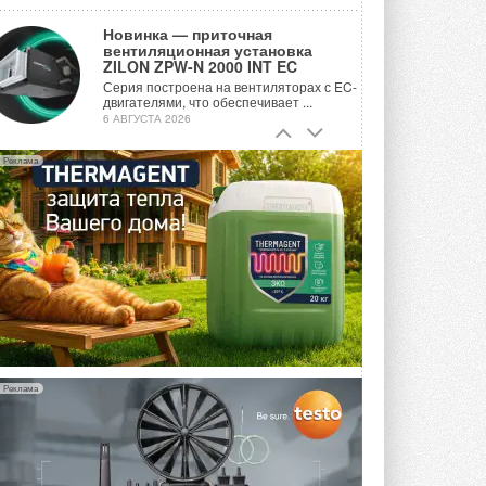
Новинка — приточная
вентиляционная установка
ZILON ZPW-N 2000 INT EC
Серия построена на вентиляторах с EC-
двигателями, что обеспечивает ...
6 АВГУСТА 2026
Учёные ЮУрГУ создали
Реклама
каскадную установку,
объединяющую солнечную и
геотермальную энергию
Природосберегающие технологии ...
6 АВГУСТА 2026
Для Арктики создали
технологию защиты
ветрогенераторов от аварий
Разработка учитывает влияние
мерзлоты, обледенения и снеговых ...
6 АВГУСТА 2026
Реклама
Гибридный тепловой насос PV/T
с одним общим испарителем
Исследователи предложили
конструкцию двухисточникового ...