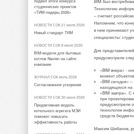
подвел итоги конкурса
BIM был востребован
Видео-интервью и репортажи
студенческих проектов
Технологию информ
с выставок Aquaflame и
«ТИМ-лидеры 2026»
– считает российск
AIRVent
Напомним, что конк
НОВОСТИ СОК 21 июля 2026
Пилот Павел Киселе
в нем принимают у
ЖУРНАЛ СОК октябрь 2025
Новый стандарт ТИМ
участие во втором э
специалисты: студен
Чиллеры Hisense: опыт и
в числе сильнейших
инновации
НОВОСТИ СОК 8 июля 2026
внимание зрителей 
Для представителей
BIM-модели для бытовых
трека.
НОВОСТИ СОК 11 июля 2025
предусмотрели сле
котлов Navien на сайте
Кондиционеры FUNAI теперь
компании
работают в системе Умный
«BIM вчера» - н
дом
момент объектов
ЖУРНАЛ СОК июль 2026
«BIM сегодня» –
Согласованное ускорение
находящихся на 
НОВОСТИ СОК 27 ноября
«BIM завтра». С
2024
НОВОСТИ СОК 30 июня 2026
при проектирован
Завод Hisense включён в
предусмотрели о
Предиктивная модель
список Lighthouse factory
технологии инф
котельного агрегата МЭИ
средств бюджетн
поможет повысить
НОВОСТИ СОК 17 октября
эффективность работы
2024
Максим Шибанов, ру
Награда «БРИЗ —