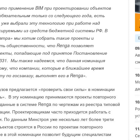
что применение BIM при проектировании объектов
обязательным только со следующего года, есть
 уже выбрали эту технологию при работе над
сируемыми из средств бюджетной системы РФ. В
автра» мы хотим собрать такие проекты и
ть общественности, что Renga позволяет
09
а успехами пилота и ждут начала III этапа, который
оекты, попадающие под принятое Постановление
Ав
31. Мы также надеемся, что данная номинация
сэ
му, что компании, которые в ближайшее время
ia (ранее известная как РДС-Восток) проходит в столице
10
у по госзаказу, выполнят его в Renga».
Она объединяет спортсменов из Владивостока, Находки,
Мо
овска, Петропавловска-Камчатского, Благовещенска
да
узов предлагается «проверить свои силы» в номинации
льнего Востока.
ь». В эту номинацию принимаются проекты повторного
10
данные в системе Renga по чертежам из реестра типовой
Ро
ации. Проектировщикам часто приходится работать с
ус
. По данным Минстроя уже несколько лет более трети
ъектов строятся в России по проектам повторного
11
е в этой номинации позволит будущим специалистам
Се