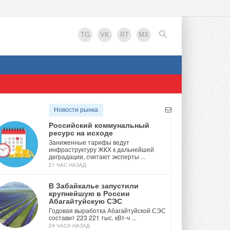
TG
VK
RT
MX
EN
Новости рынка
Российский коммунальный
ресурс на исходе
Заниженные тарифы ведут
инфраструктуру ЖКХ к дальнейшей
деградации, считают эксперты ...
21 ЧАС НАЗАД
В Забайкалье запустили
крупнейшую в России
Абагайтуйскую СЭС
Годовая выработка Абагайтуйской СЭС
составит 223 221 тыс. кВт-ч ...
24 ЧАСА НАЗАД