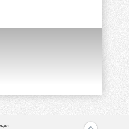
опроса Daikin о восприятии жары ...
28 ИЮЛЯ 2026
CDU производства LG прошёл
валидацию NVIDIA для ИИ-дата-
центров
Компания становится официальным
партнёром NVIDIA по системам ...
28 ИЮЛЯ 2026
В Великобритании предлагают
сделать кондиционирование
обязательным для новостроек
Либеральные демократы внесли
предложение оснащать все новые ...
1
28 ИЮЛЯ 2026
В Подмосковье запустят
производство холодильной
техники и теплообменного
оборудования
Проект реализует компания «ВЕЗА» ...
28 ИЮЛЯ 2026
Ридан объявил о старте продаж
автоматического
ация
балансировочного клапана