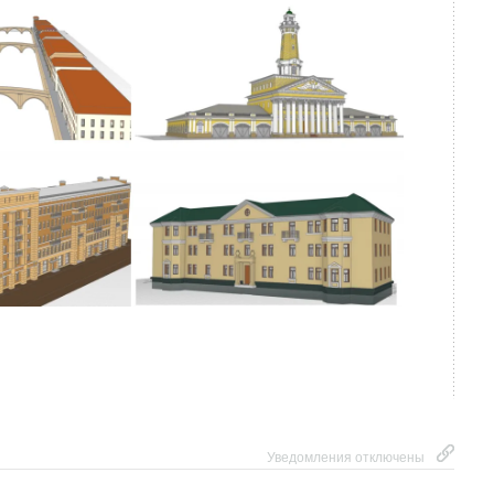
руются на платформе RDS TV, а федеральные
аются еще и на каналах «Матч», «Матч! Страна»
Уведомления отключены