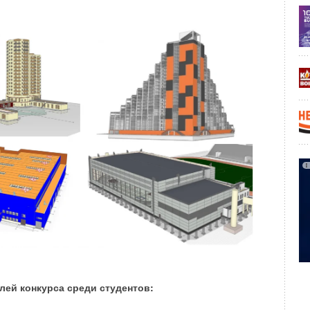
х соревнований RDS организует и одноэтапные гонки
емпионов» в Сочи и «RDS Moscow Cup» на гоночной трассе
лей конкурса среди студентов: