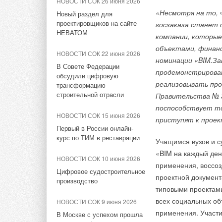
НОВОСТИ СОК 26 июня 2026
Климатические системы»
«Несмотря на то, 
Новый раздел для
проектировщиков на сайте
госзаказа станет 
НОВОСТИ СОК 24 сентября
НЕВАТОМ
2024
компании, которые
Охлаждение ЦОДов: новинки
объектами, финан
НОВОСТИ СОК 22 июня 2026
на Форуме ЦОД
номинации «BIM.З
В Совете Федерации
продемонстрирова
обсудили цифровую
НОВОСТИ СОК 18 августа
Болельщики следят з
реализовывать пр
трансформацию
2023
состоится 10 июля.
строительной отрасли
Правительства № 3
Выбираем кондиционер:
поспособствует то
главное о климатических
Дрифт-серия RDS As
НОВОСТИ СОК 15 июня 2026
технологиях на примере
приступят к проект
Приморского края. 
линейки Hisense
Первый в России онлайн-
Партизанска, Хабар
курс по ТИМ в реставрации
Учащимся вузов и с
НОВОСТИ СОК 16 августа
и других городов Да
«BIM на каждый ден
2023
НОВОСТИ СОК 10 июня 2026
применения, воссоз
Видеообзор кондиционера
Цифровое судостроительное
проектной документ
BUSHIDO Inverter
производство
типовыми проектами
всех социальных об
НОВОСТИ СОК 9 июня 2026
применения. Участи
В Москве с успехом прошла