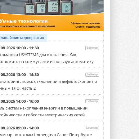
5 АВГУСТА 2026
21-й ежегодный форум
«ЦОД-2026»
Мероприятие пройдет 2-3 сентября в
отеле Radisson Slavyanskaya. Форум
посетит более двух тысяч участников ...
Ближайшие мероприятия
5 АВГУСТА 2026
.08.2026 10:00 - 11:30
Вебинар
Китайская Shenling представила
томатика USYSTEMS для отопления. Как
линейку тепловых насосов
кономить на коммуналке используя автоматику
«воздух-вода» на R290
Серия ThermaX R290 All-In-One
включает три модели ...
.08.2026 13:00 - 14:30
Вебинар
4 АВГУСТА 2026
ниторинг, поиск отклонений и дефектоскопия по
нным ТЛО. Часть 2
Тепловые насосы в связке с
солнечной генерацией и
накопителем снижают
.08.2026 14:00 - 16:00
Вебинар
потребление на 60%
ль систем накопления энергии в повышении
Исследователи из Италии установили ...
тойчивости и гибкости электрических сетей
4 АВГУСТА 2026
«РУСКЛИМАТ Fest 2026» в Уфе
.08.2026 09:00 - 14:00
Семинар
собрал свыше 700 профи
минар по котлам Immergas в Санкт-Петербурге
климатической отрасли