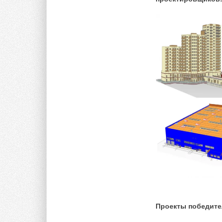
Помимо полноценны
такие как «Кубок ч
Moscow Raceway.
Проекты победите