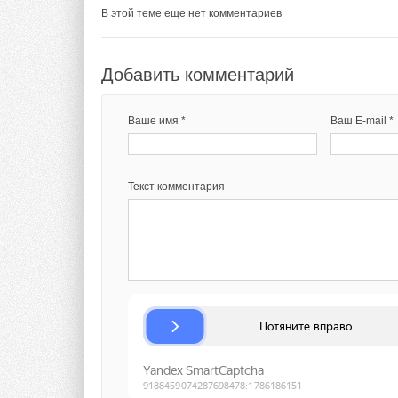
В этой теме еще нет комментариев
Добавить комментарий
Тэги:
Бриз - Климатические системы
Бренд Hisens
Увлажнители, осушители, очистители воздуха
Конди
Ваше имя *
Ваш E-mail *
Комментарии
Текст комментария
В этой теме еще нет комментариев
Добавить комментарий
Ваше имя *
Ваш E-mail *
Текст комментария