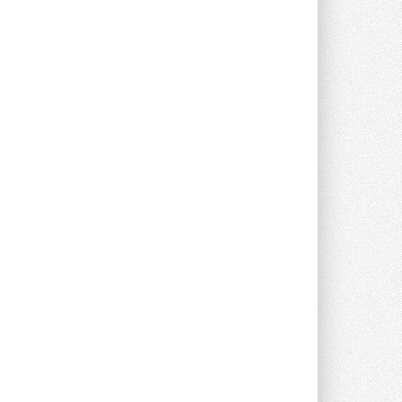
Уже через месяц в России
можно будет устанавливать
солнечные панели в МКД
С 1 сентября снимается запрет на
микрогенерацию в многоквартирных ...
30 ИЮЛЯ 2026
Канальные вентиляторы с ЕС-
двигателями Sysimple TRS EC
Poti
Новинка от Системэйр —
прямоугольный канальный ...
30 ИЮЛЯ 2026
Краска для окон: как выбрать
состав, который не
растрескается после первой
зимы
Частые вопросы о краске для окон ...
30 ИЮЛЯ 2026
СИЭНПИ РУС представила
новую серию консольных
насосов NM
Усовершенствованная гидравлика
помогает снизить энергопотребление ...
30 ИЮЛЯ 2026