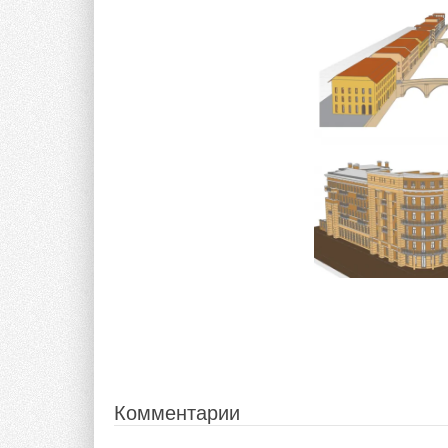
Все гонки трансли
соревнования освещ
и «Матч! Планета»
Комментарии