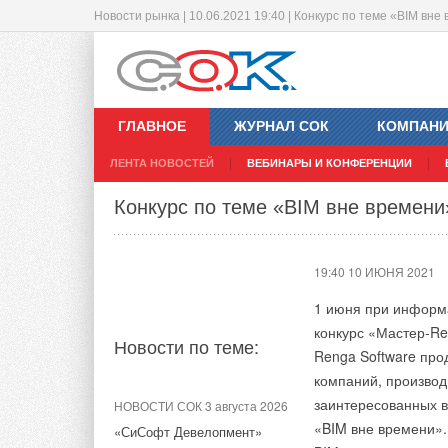
Новости рынка | 10.06.2021 19:40 | Конкурс по теме «BIM вне
Пилот HISENSE занял 2 место во II
17:14 10 ИЮНЯ 2021
ГЛАВНОЕ
ЖУРНАЛ СОК
КОМПАН
ЛЕНТА НОВОСТЕЙ
ВЕБИНАРЫ И КОНФЕРЕНЦИИ
Новости по теме:
Конкурс по теме «BIM вне времени
НОВОСТИ СОК 6 августа 2026
19:40 10 ИЮНЯ 2021
Новинка — приточная
вентиляционная установка
1 июня при информ
ZILON ZPW-N 2000 INT EC
конкурс «Мастер-Re
Новости по теме:
НОВОСТИ СОК 13 мая 2026
Renga Software про
компаний, производ
Новый официальный сайт
бренда FUNAI
заинтересованных в 
НОВОСТИ СОК 3 августа 2026
«BIM вне времени».
«СиСофт Девелопмент»
НОВОСТИ СОК 4 марта 2026