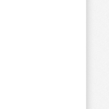
Группа «Теплолюкс» открыла
новую производственную
площадку
Открытие нового завода состоялось
сегодня в Мытищах ...
29 ИЮЛЯ 2026
Stiebel Eltron — спонсирует
международные соревнования
25 спортсменов, выступающих в
прыжках с трамплина и лыжном
двоеборье на международных ...
29 ИЮЛЯ 2026
Новый фирменный магазин
Midea открылся в Сургуте
Компания «Даичи» совместно с
партнером «Энердрим» открыла новый
фирменный магазин Midea в Сургуте ...
29 ИЮЛЯ 2026
Токио — лидер по
интенсивности использования
кондиционеров
Данные получены в ходе очередного