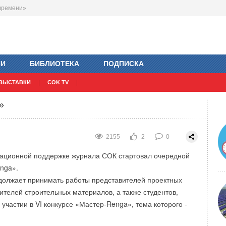
 времени»
 этапе RDS Asia
1833
2
0
ИИ
БИБЛИОТЕКА
ПОДПИСКА
ВЫСТАВКИ
COK TV
»
2155
2
0
ационной поддержке журнала СОК стартовал очередной
nga».
должает принимать работы представителей проектных
ителей строительных материалов, а также студентов,
участии в VI конкурсе «Мастер-Renga», тема которого -