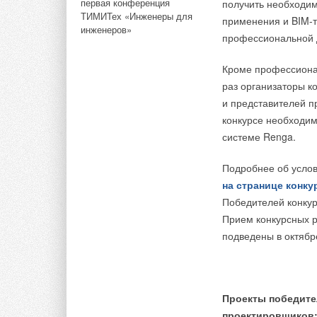
первая конференция
получить необходим
ТИМИТех «Инженеры для
применения и BIM-т
инженеров»
профессиональной 
Кроме профессионал
раз организаторы к
и представителей п
конкурсе необходим
системе Renga.
Подробнее об услов
на странице конку
КРАТКАЯ СПРАВКА
Победителей конкур
Прием конкурсных р
RDS включает серию
подведены в октябр
RDS GP.
Также под брендом 
Сибирь, RDS Запад
Проекты победите
проектировщиков