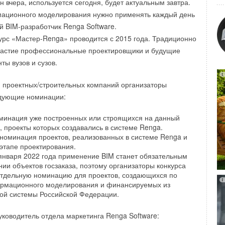
 вчера, используется сегодня, будет актуальным завтра.
ационного моделирования нужно применять каждый день
ий BIM-разработчик Renga Software.
урс «Мастер-Renga» проводится с 2015 года. Традиционно
в, спонсором которого является
HISENSE
, 5 июня принял
частие профессиональные проектировщики и будущие
тапе гонки RDS Asia. Среди 16 участников он оказался
ты вузов и сузов.
 гонщиков, заняв почетное второе место. Павел привлек
не только ярким автомобилем, но и техникой прохождения
 проектных/строительных компаний организаторы
дующие номинации:
оминация уже построенных или строящихся на данный
, проекты которых создавались в системе Renga.
 номинация проектов, реализованных в системе Renga и
этапе проектирования.
 января 2022 года применение BIM станет обязательным
ии объектов госзаказа, поэтому организаторы конкурса
тдельную номинацию для проектов, создающихся по
ормационного моделирования и финансируемых из
ой системы Российской Федерации.
ководитель отдела маркетинга Renga Software: