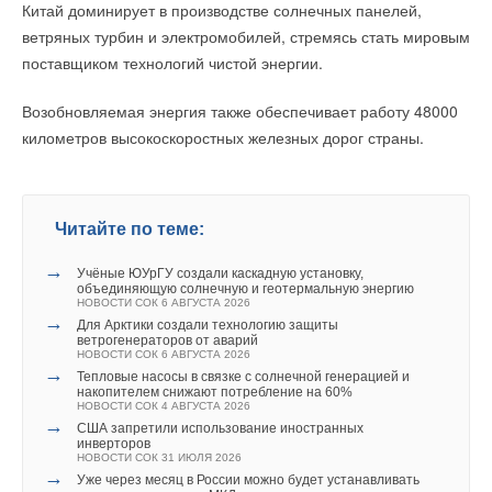
давлением 32 бара
пикофарад — показатель, сравнимый с лучшими образцами
Китай доминирует в производстве солнечных панелей,
НОВОСТИ СОК 15 ИЮЛЯ 2026
на основе цветных металлов. Испытания также показали, что
ветряных турбин и электромобилей, стремясь стать мировым
→
Ридан расширил линейку оборудования для
малоаммиакоёмких холодильных систем
шероховатая литая поверхность чугуна даже улучшает связь,
поставщиком технологий чистой энергии.
НОВОСТИ СОК 13 ИЮЛЯ 2026
увеличивая реальную площадь взаимодействия.
→
Новинка Ридан: манометры для ЖКХ и промышленности
НОВОСТИ СОК 3 ИЮЛЯ 2026
Возобновляемая энергия также обеспечивает работу 48000
→
Точный подбор холодильного оборудования за минуту
При подаче мощности 100 ватт система достигала
километров высокоскоростных железных дорог страны.
НОВОСТИ СОК 16 ИЮНЯ 2026
эффективности передачи 5
8
%, а при увеличении мощности
до 200 ватт сохраняла около 4
0
%. Даже если приемный
электрод смещался в сторону на 20 сантиметров, что
Читайте по теме:
имитирует движение автомобиля, эффективность оставалась
на уровне 4
5
%. Это подтверждает, что система устойчива
→
Учёные ЮУрГУ создали каскадную установку,
Уведомления отключены
объединяющую солнечную и геотермальную энергию
к неточному позиционированию и может использоваться для
НОВОСТИ СОК 6 АВГУСТА 2026
динамической зарядки, то есть питания автомобиля прямо
Комментарии
→
Для Арктики создали технологию защиты
ветрогенераторов от аварий
во время движения по дороге.
НОВОСТИ СОК 6 АВГУСТА 2026
→
В этой теме еще нет комментариев
Тепловые насосы в связке с солнечной генерацией и
Механический анализ подтвердил, что чугунные крышки
накопителем снижают потребление на 60%
НОВОСТИ СОК 4 АВГУСТА 2026
выдерживают нагрузку до 25 тонн и полностью соответствуют
→
США запретили использование иностранных
инверторов
требованиям для установки в проезжей части.
Добавить комментарий
НОВОСТИ СОК 31 ИЮЛЯ 2026
→
Уже через месяц в России можно будет устанавливать
Ваше имя *