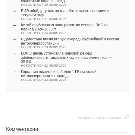
По словам авторов исследования, использование уже
солнечные панели в МКД
НОВОСТИ СОК 30 ИЮЛЯ 2026
существующих чугунных элементов инфраструктуры
→
ВИЭ обойдут уголь по выработке электроэнергии в
позволяет резко сократить стоимость строительства
текущем году
Ваш E-mail *
НОВОСТИ СОК 27 ИЮЛЯ 2026
зарядных станций и ускорить внедрение технологии. Вместо
→
Китай опубликовал план развития сектора ВИЭ на
того чтобы прокладывать под дорогами катушки, достаточно
период 2026-2030 гг.
НОВОСТИ СОК 24 ИЮЛЯ 2026
заменить стандартные люки на модифицированные,
→
В Дагестане ввели вторую очередь крупнейшей в России
Текст комментария
ветроэлектростанции
подключенные к источнику питания. Это открывает
НОВОСТИ СОК 23 ИЮЛЯ 2026
возможность создания недорогой, прочной и почти
→
LONGi вновь установила мировой рекорд
эффективности тандемных солнечных элементов —
невидимой сети для беспроводной зарядки электромобилей.
35,5%
НОВОСТИ СОК 22 ИЮЛЯ 2026
→
Германия подключила более 1 ГВт морской
ветроэнергетики за полгода
НОВОСТИ СОК 22 ИЮЛЯ 2026
Читайте по теме:
→
Тепловые насосы в связке с солнечной генерацией и
накопителем снижают потребление на 60%
НОВОСТИ СОК 4 АВГУСТА 2026
→
В КНР ввели в строй «самую высоковольтную» СНЭ
ёмкостью 9 ГВт*ч
Уведомления отключены
НОВОСТИ СОК 21 ИЮЛЯ 2026
→
Росатом запустит гигафабрику литий-ионных батарей
Комментарии
для электроавтомобилей
НОВОСТИ СОК 14 ИЮЛЯ 2026