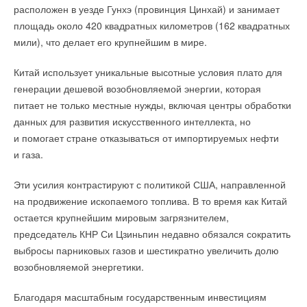
поле между электродами, предотвращая утечки энергии
расположен в уезде Гунхэ (провинция Цинхай) и занимает
защита двигателя Kriwan;
и повышая безопасность для людей и окружающей техники.
площадь около 420 квадратных километров (162 квадратных
подшипники SKF;
мили), что делает его крупнейшим в мире.
клапанная доска Hoerbiger с прокладками Victor Reinz;
Для проверки своей идеи ученые изготовили макет системы
увеличенный электродвигатель с запасом по току
и провели серию испытаний. В качестве передающего
Китай использует уникальные высотные условия плато для
и температурному применению.
электрода использовалась чугунная крышка диаметром 33
генерации дешевой возобновляемой энергии, которая
сантиметра — типичная для городских коммуникаций, а в
питает не только местные нужды, включая центры обработки
качестве приемного — алюминиевая пластина,
данных для развития искусственного интеллекта, но
ИСТОЧНИК:
РИДАН
закрепленная на нижней части автомобиля. Система
и помогает стране отказываться от импортируемых нефти
работала на частоте 13,56 мегагерца, что соответствует
и газа.
международному стандарту для беспроводных
Читайте по теме:
промышленных применений.
Эти усилия контрастируют с политикой США, направленной
на продвижение ископаемого топлива. В то время как Китай
→
Запорные клапаны Ридан для систем холодоснабжения
В экспериментах исследователи сравнили несколько
одобрены сертификатом РМРС
остается крупнейшим мировым загрязнителем,
НОВОСТИ СОК 6 АВГУСТА 2026
материалов — медь, алюминий, сталь и ковкий чугун.
→
председатель КНР Си Цзиньпин недавно обязался сократить
Новые версии комбинированных балансировочных
клапанов AQT‑R3
Оказалось, что чугунные пластины обеспечивают почти
выбросы парниковых газов и шестикратно увеличить долю
НОВОСТИ СОК 30 ИЮЛЯ 2026
такую же эффективность, как и медные, хотя обладают
→
возобновляемой энергетики.
Ридан объявил о старте продаж автоматического
балансировочного клапана
более высоким сопротивлением. При зазоре между
НОВОСТИ СОК 27 ИЮЛЯ 2026
электродами всего два миллиметра емкость достигала 70
Благодаря масштабным государственным инвестициям
→
Специальная версия теплообменника НН19 с