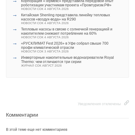
→
→
Корпорация «Термекс» представила передовой опыт
«VRF — это просто»: «Даичи» обучила более 80
ЖУРНАЛ СОК АПРЕЛЬ 2026
регулировкой
роботизации участникам проекта «Промтуризм.РФ»
специалистов в рамках семинаров по системам Midea
→
ЖУРНАЛ СОК ЯНВАРЬ 2018
Сравнительный анализ проблем с сантехникой и
НОВОСТИ СОК 4 АВГУСТА 2026
ATOM
→
вентиляцией в Азии, Европе и США
→
COMAP — качество выше цены
НОВОСТИ СОК 4 ДЕКАБРЯ 2025
Китайская Shenling представила линейку тепловых
ЖУРНАЛ СОК АПРЕЛЬ 2026
ЖУРНАЛ СОК ОКТЯБРЬ 2017
→
насосов «воздух-вода» на R290
Комплексные решения от Kentatsu
→
НОВОСТИ СОК 4 АВГУСТА 2026
Испытания системы PEXY Max от Comap
ЖУРНАЛ СОК ДЕКАБРЬ 2025
→
НОВОСТИ СОК 8 ИЮНЯ 2017
Тепловые насосы в связке с солнечной генерацией и
→
накопителем снижают потребление на 60%
Термостатический клапан AutoSar от COMAP
НОВОСТИ СОК 4 АВГУСТА 2026
НОВОСТИ СОК 2 ИЮНЯ 2017
→
→
«РУСКЛИМАТ Fest 2026» в Уфе собрал свыше 700
Российский коммунальный ресурс на исходе
профи климатической отрасли
НОВОСТИ СОК 7 АВГУСТА 2026
НОВОСТИ СОК 3 АВГУСТА 2026
→
Группа ПОЛИПЛАСТИК расширила линейку запорно-
Уведомления отключены
→
Инверторные накопительные водонагреватели Royal
регулирующей арматуры
Thermo: чем отличаются три серии
НОВОСТИ СОК 7 АВГУСТА 2026
Уведомления отключены
Комментарии
ЖУРНАЛ СОК АВГУСТ 2026
→
Energy Regula в новом диаметре — DN400/350
НОВОСТИ СОК 7 АВГУСТА 2026
Комментарии
→
Запорные клапаны Ридан для систем холодоснабжения
В этой теме еще нет комментариев
одобрены сертификатом РМРС
НОВОСТИ СОК 6 АВГУСТА 2026
В этой теме еще нет комментариев
→
Новые версии комбинированных балансировочных
клапанов AQT‑R3
Добавить комментарий
НОВОСТИ СОК 30 ИЮЛЯ 2026
Уведомления отключены
Добавить комментарий
Ваше имя *
Комментарии
Ваше имя *
В этой теме еще нет комментариев
Ваш E-mail *