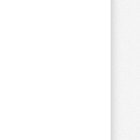
Уже через месяц в России
можно будет устанавливать
солнечные панели в МКД
С 1 сентября снимается запрет на
микрогенерацию в многоквартирных ...
30 ИЮЛЯ 2026
Канальные вентиляторы с ЕС-
двигателями Sysimple TRS EC
Poti
Новинка от Системэйр —
прямоугольный канальный ...
30 ИЮЛЯ 2026
Краска для окон: как выбрать
состав, который не
растрескается после первой
зимы
Частые вопросы о краске для окон ...
30 ИЮЛЯ 2026
СИЭНПИ РУС представила
новую серию консольных
насосов NM
Усовершенствованная гидравлика
помогает снизить энергопотребление ...
30 ИЮЛЯ 2026