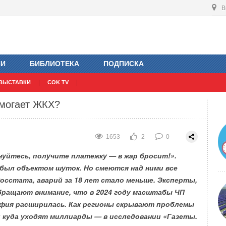
В
х Дней Дизайна
1733
2
0
ИИ
БИБЛИОТЕКА
ПОДПИСКА
ВЫСТАВКИ
COK TV
омогает ЖКХ?
1653
2
0
нуйтесь, получите платежку — в жар бросит!».
был объектом шуток. Но смеются над ними все
Росстата, аварий за 18 лет стало меньше. Эксперты,
обращают внимание, что в 2024 году масштабы ЧП
афия расширилась. Как регионы скрывают проблемы
 куда уходят миллиарды — в исследовании «Газеты.