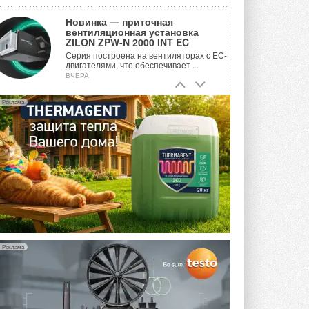
Новинка — приточная
вентиляционная установка
ZILON ZPW-N 2000 INT EC
Серия построена на вентиляторах с EC-
двигателями, что обеспечивает ...
ВЧЕРА
Учёные ЮУрГУ создали
Реклама
каскадную установку,
объединяющую солнечную и
геотермальную энергию
Природосберегающие технологии ...
ВЧЕРА
Для Арктики создали
технологию защиты
ветрогенераторов от аварий
Разработка учитывает влияние
мерзлоты, обледенения и снеговых ...
ВЧЕРА
Реклама
Гибридный тепловой насос PV/T
с одним общим испарителем
Исследователи предложили
конструкцию двухисточникового ...