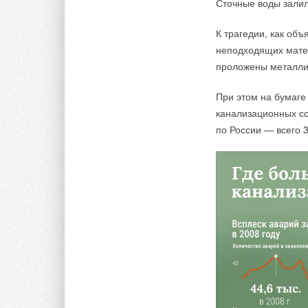
Сточные воды залил
К трагедии, как об
Ваше имя *
Ваш E-mail *
неподходящих матер
проложены металлич
Текст комментария
При этом на бумаге
канализационных со
по России — всего 