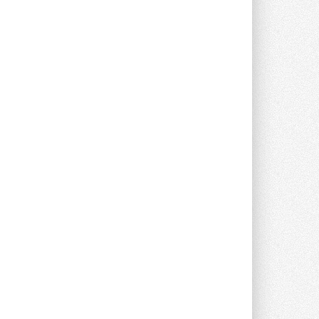
Группа «Теплолюкс» открыла
новую производственную
площадку
Открытие нового завода состоялось
сегодня в Мытищах ...
29 ИЮЛЯ 2026
Stiebel Eltron — спонсирует
международные соревнования
25 спортсменов, выступающих в
прыжках с трамплина и лыжном
двоеборье на международных ...
29 ИЮЛЯ 2026
Новый фирменный магазин
Midea открылся в Сургуте
Компания «Даичи» совместно с
партнером «Энердрим» открыла новый
фирменный магазин Midea в Сургуте ...
29 ИЮЛЯ 2026
Токио — лидер по
интенсивности использования
кондиционеров
Данные получены в ходе очередного