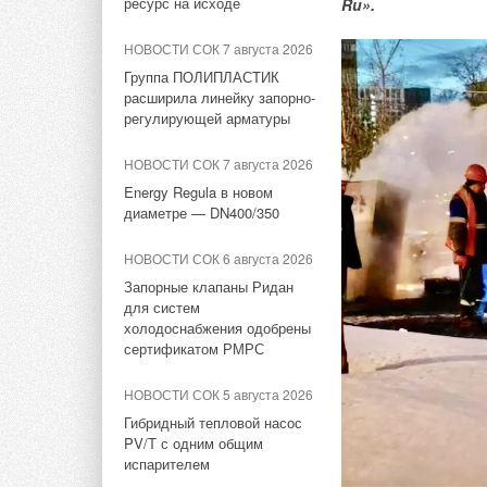
ресурс на исходе
Ru».
серии
НОВОСТИ СОК 7 августа 2026
НОВОСТИ СОК 31 июля 2026
Группа ПОЛИПЛАСТИК
«Русклимат» укрепляет
расширила линейку запорно-
партнёрство за Уралом
регулирующей арматуры
НОВОСТИ СОК 3 июля 2026
НОВОСТИ СОК 7 августа 2026
Royal Thermo укрепляет
Energy Regula в новом
технологическое лидерство:
диаметре — DN400/350
компания получила патент
на новую разработку
НОВОСТИ СОК 6 августа 2026
НОВОСТИ СОК 2 июля 2026
Запорные клапаны Ридан
В марте 2024 года 
для систем
Как «Русклимат» формирует
миру в статусе арт
холодоснабжения одобрены
новые стандарты в ОВКЭС
гастрольная выстав
сертификатом РМРС
сферу интерьерного
НОВОСТИ СОК 26 июня 2026
НОВОСТИ СОК 5 августа 2026
радиаторы отоплени
Российское качество
Гибридный тепловой насос
мирового уровня
PV/T с одним общим
Дизайнерская колл
испарителем
будет показана в 12
НОВОСТИ СОК 16 июня 2026