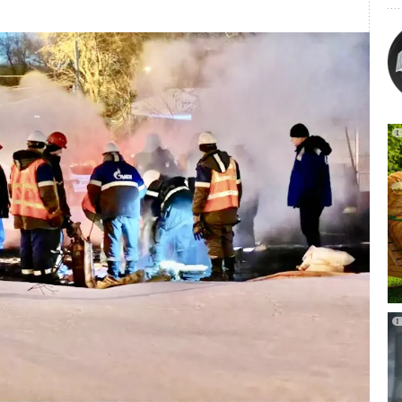
дизайн-радиаторы Royal Thermo начнут путешествие по
-объектов. Российские Дни Дизайна — крупнейшая
ка России и Республики Беларусь, объединяющая всю
, предметного дизайна и архитектуры, в рамках которой
я предстанут как дизайнерские элементы помещений.
екция инновационных инженерных решений для отопления
 городах, где ее смогут оценить архитекторы и декораторы,