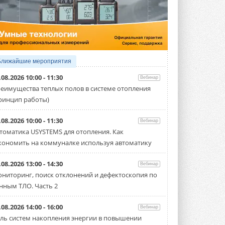
5 АВГУСТА 2026
21-й ежегодный форум
«ЦОД-2026»
Мероприятие пройдет 2-3 сентября в
отеле Radisson Slavyanskaya. Форум
посетит более двух тысяч участников ...
Ближайшие мероприятия
5 АВГУСТА 2026
.08.2026 10:00 - 11:30
Вебинар
Китайская Shenling представила
еимущества теплых полов в системе отопления
линейку тепловых насосов
ринцип работы)
«воздух-вода» на R290
Серия ThermaX R290 All-In-One
включает три модели ...
.08.2026 10:00 - 11:30
Вебинар
4 АВГУСТА 2026
томатика USYSTEMS для отопления. Как
кономить на коммуналке используя автоматику
Тепловые насосы в связке с
солнечной генерацией и
накопителем снижают
.08.2026 13:00 - 14:30
Вебинар
потребление на 60%
ниторинг, поиск отклонений и дефектоскопия по
Исследователи из Италии установили ...
нным ТЛО. Часть 2
4 АВГУСТА 2026
«РУСКЛИМАТ Fest 2026» в Уфе
.08.2026 14:00 - 16:00
Вебинар
собрал свыше 700 профи
ль систем накопления энергии в повышении
климатической отрасли