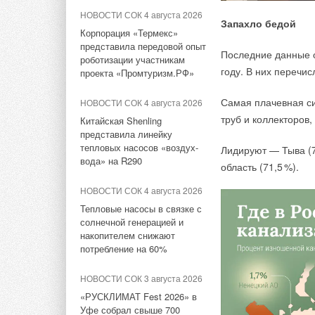
профессионалы и м
ЕВРАРОС и РЭЦ обсудили
НОВОСТИ СОК 4 августа 2026
Запахло бедой
возможности для роста
Корпорация «Термекс»
Оборудование Royal
представила передовой опыт
НОВОСТИ СОК 10 июня 2026
Последние данные о
сочетание инноваци
роботизации участникам
году. В них перечи
AURUS на ПМЭФ-2026:
проекта «Промтуризм.РФ»
и премиального кач
превосходство дизайна
«100 лучших това
Самая плачевная си
НОВОСТИ СОК 4 августа 2026
победителями Всеро
НОВОСТИ СОК 9 июня 2026
труб и коллекторов,
Китайская Shenling
Русклимат на ПМЭФ-2026:
представила линейку
В рамках Российски
инновации и партнёрства
тепловых насосов «воздух-
Лидируют — Тыва (
бренда — единстве
вода» на R290
область (71,
5
%).
PIANOFORTE — обла
ЖУРНАЛ СОК июнь 2026
дизайна —
Red Dot
НОВОСТИ СОК 4 августа 2026
Свежий воздух без
и модификации PIA
компромиссов: новые
Тепловые насосы в связке с
приточно-вытяжные
солнечной генерацией и
новейшей линейкой 
установки SHUFT UniMAX
накопителем снижают
Thermo — INFINITY 
для квартиры и частного
потребление на 60%
дома
Впервые Royal The
НОВОСТИ СОК 3 августа 2026
интерьера в Москве
«РУСКЛИМАТ Fest 2026» в
очереди. Благодар
Уфе собрал свыше 700