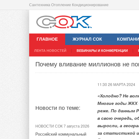
Сантехника Отопление Кондиционирование
Royal Thermo - партнер Российски
12:13 25 МАРТА 2024
ГЛАВНОЕ
ЖУРНАЛ СОК
КОМПАН
ЛЕНТА НОВОСТЕЙ
ВЕБИНАРЫ И КОНФЕРЕНЦИИ
Новости по теме:
Почему вливание миллионов не п
НОВОСТИ СОК 3 августа 2026
11:30 26 МАРТА 2024
«РУСКЛИМАТ Fest 2026» в
Уфе собрал свыше 700
«Холодно? Не вол
профи климатической
отрасли
Многие годы ЖКХ 
Новости по теме:
реже. По данным 
ЖУРНАЛ СОК август 2026
в свою очередь, 
Инверторные накопительные
выросли, а геогр
НОВОСТИ СОК 7 августа 2026
водонагреватели Royal
за статистикой и
Российский коммунальный
Thermo: чем отличаются три