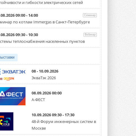
тойчивости и гибкости электрических сетей
Организатором выступил торгово-
производственный холдинг ...
3 АВГУСТА 2026
.08.2026 09:00 - 14:00
Семинар
минар по котлам Immergas в Санкт-Петербурге
«Датарк» испытал модульный
ЦОД с плотностью 54 кВт на
стойку
.08.2026 09:30 - 10:30
Вебинар
Испытания прошли на собственной
стемы теплоснабжения населенных пунктов
производственной площадке и были ...
3 АВГУСТА 2026
Выставки
Samsung выпускает VRF-
систему DVM на R32
Линейка включает семь типоразмеров
08 - 10.09.2026
производительностью от 22,4 до 56 кВт.
ЭкваТэк 2026
Суммарная длина трубопроводов ...
3 АВГУСТА 2026
08.09.2026 00:00
«СиСофт Девелопмент» подвел
А-ФЕСТ
итоги конкурса студенческих
проектов «ТИМ-лидеры 2026»
Новый сезон конкурса «ТИМ-лидеры»
10.09.2026 09:30 - 17:30
стартует уже в сентябре 2026 года ...
3 АВГУСТА 2026
48-й Форум инженерных систем в
Москве
«Русклимат» укрепляет