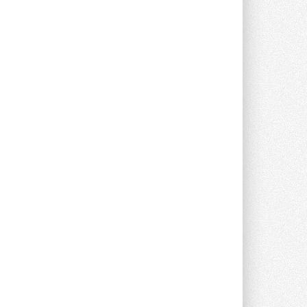
опроса Daikin о восприятии жары ...
28 ИЮЛЯ 2026
CDU производства LG прошёл
валидацию NVIDIA для ИИ-дата-
центров
Компания становится официальным
партнёром NVIDIA по системам ...
28 ИЮЛЯ 2026
В Великобритании предлагают
сделать кондиционирование
обязательным для новостроек
Либеральные демократы внесли
предложение оснащать все новые ...
1
28 ИЮЛЯ 2026
В Подмосковье запустят
производство холодильной
техники и теплообменного
оборудования
Проект реализует компания «ВЕЗА» ...
28 ИЮЛЯ 2026
Ридан объявил о старте продаж
автоматического
балансировочного клапана