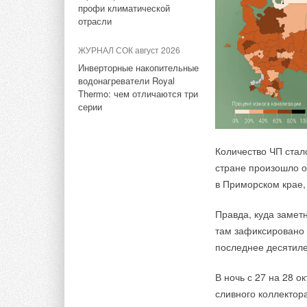
отопления Royal T
профи климатической
отрасли
от Балтийского моря
гор.
ЖУРНАЛ СОК август 2026
Инверторные накопительные
Российские Дни Диз
водонагреватели Royal
России и СНГ.
Thermo: чем отличаются три
серии
Бесплатное посещен
https://forumdesign
Количество ЧП стало
стране произошло о
Тэги:
Русклимат, ТПХ
Бренд Royal Thermo
Ради
в Приморском крае,
Правда, куда замет
Комментарии
там зафиксировано 
последнее десятиле
В этой теме еще нет комментариев
В ночь с 27 на 28 
сливного коллектор
Добавить комментарий