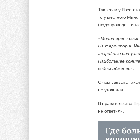
Так, если у Росста
то у местного Минс
(водопроводе, тепл
«
Мониторинг состо
На территории Чел
аварийные ситуации
Наибольшее количе
водоснабжения
».
С чем связана такая
не уточнили.
В правительстве Ев
не ответили.