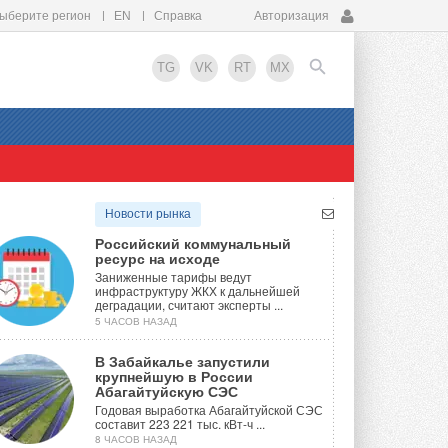
ыберите регион
EN
Справка
Авторизация
TG
VK
RT
MX
EN
Новости рынка
Российский коммунальный
ресурс на исходе
Заниженные тарифы ведут
инфраструктуру ЖКХ к дальнейшей
деградации, считают эксперты ...
5 ЧАСОВ НАЗАД
В Забайкалье запустили
крупнейшую в России
Абагайтуйскую СЭС
Годовая выработка Абагайтуйской СЭС
составит 223 221 тыс. кВт-ч ...
8 ЧАСОВ НАЗАД