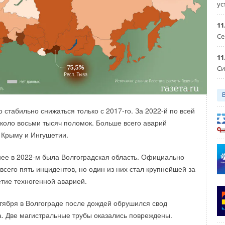
hermo предстанут перед профессиональным сообществом
ус
 до Азовского, предгорья Северного Кавказа до Уральских
11
Се
айна — это новинки и тренды, лучшие эксперты отрасли из
11
Си
ие только по предварительной регистрации
.ru/
 стабильно снижаться только с 2017-го. За 2022-й по всей
коло восьми тысяч поломок. Больше всего аварий
аторы, конвекторы
 Крыму и Ингушетии.
нее в 2022-м была Волгоградская область. Официально
Уведомления отключены
всего пять инцидентов, но один из них стал крупнейшей за
тие техногенной аварией.
октября в Волгограде после дождей обрушился свод
а. Две магистральные трубы оказались повреждены.