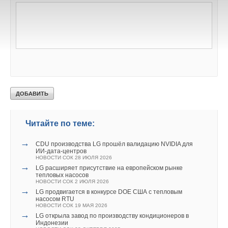
лекции на тему добра и социальной отвественности. А с
2012 года LG Electronics принимает участие и в других
проектах Росмолодёжи, в рамках которых представители
компании проводят лекции, посвященные
энергоэффективности и энергосберегающим технологиям,
для участников направлений «ВСЕ ДОМА» и «Молодые
строители».
Читайте по теме:
→
CDU производства LG прошёл валидацию NVIDIA для
ИИ-дата-центров
НОВОСТИ СОК 28 ИЮЛЯ 2026
→
LG расширяет присутствие на европейском рынке
тепловых насосов
НОВОСТИ СОК 2 ИЮЛЯ 2026
→
LG продвигается в конкурсе DOE США с тепловым
насосом RTU
НОВОСТИ СОК 19 МАЯ 2026
→
LG открыла завод по производству кондиционеров в
Индонезии