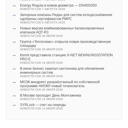
Добавить комментарий
→
Energy Regula в новом диаметре — DN400/350
НОВОСТИ СОК 7 АВГУСТА 2026
Текст комментария
→
Ваше имя *
Запорные клапаны Ридан для систем холодоснабжения
Ваш E-mail *
одобрены сертификатом РМРС
НОВОСТИ СОК 6 АВГУСТА 2026
→
Новые версии комбинированных балансировочных
клапанов AQT‑R3
Ваш E-mail *
НОВОСТИ СОК 30 ИЮЛЯ 2026
Текст комментария
→
Группа «Теплолюкс» открыла новую производственную
площадку
НОВОСТИ СОК 29 ИЮЛЯ 2026
→
Текст комментария
Kermi представила станцию X-NET WOHNUNGSSTATION
PRO E
НОВОСТИ СОК 24 ИЮЛЯ 2026
→
В июне бизнес закупал сантехнику для обновления
инженерных систем
НОВОСТИ СОК 20 ИЮЛЯ 2026
→
МОЭК внедряет разработанный по собственной
программе НИОКР новый течеискатель
НОВОСТИ СОК 20 ИЮЛЯ 2026
→
В Москве проходит День Монтажника
НОВОСТИ СОК 15 ИЮЛЯ 2026
→
SYRLock — счет на секунды
НОВОСТИ СОК 14 ИЮЛЯ 2026