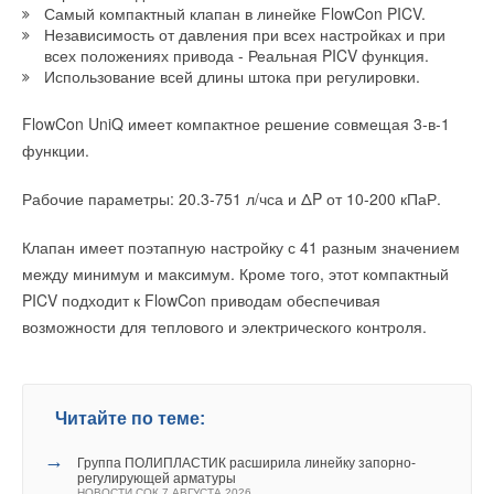
Группа «Теплолюкс» открыла новую производственную
→
WILO представила напорные установки Native‑RLSE 3
НОВОСТИ СОК 26 ИЮНЯ 2026
Самый компактный клапан в линейке FlowCon PICV.
площадку
FWC и Native‑RLSE 3
→
Результаты исследования — методология снижения
НОВОСТИ СОК 29 ИЮЛЯ 2026
Независимость от давления при всех настройках и при
НОВОСТИ СОК 1 ИЮНЯ 2026
теплопотребления: до 35% экономии
всех положениях привода - Реальная PICV функция.
→
Новинки Ридан: консольно-моноблочные и консольные
НОВОСТИ СОК 25 ИЮНЯ 2026
Использование всей длины штока при регулировки.
насосы серий RH и RHK
→
Эксперты WEF: готовность стран к энергопереходу
НОВОСТИ СОК 18 МАЯ 2026
снизилась впервые за 10 лет
→
CNP Aikon запускает в России производство установок
НОВОСТИ СОК 25 ИЮНЯ 2026
FlowCon UniQ имеет компактное решение совмещая 3-в-1
повышения давления PBS CHLFT
→
В Китае принят трёхлетний план мероприятий по
НОВОСТИ СОК 7 МАЯ 2026
функции.
сокращению выбросов в ключевых отраслях
НОВОСТИ СОК 23 ИЮНЯ 2026
Уведомления отключены
→
Об утилизации тепловых отходов
Рабочие параметры: 20.3-751 л/чса и ΔP от 10-200 кПаР.
ЖУРНАЛ СОК ИЮНЬ 2026
Комментарии
Клапан имеет поэтапную настройку с 41 разным значением
В этой теме еще нет комментариев
между минимум и максимум. Кроме того, этот компактный
Уведомления отключены
PICV подходит к FlowCon приводам обеспечивая
Комментарии
возможности для теплового и электрического контроля.
Добавить комментарий
Уведомления отключены
В этой теме еще нет комментариев
Комментарии
Ваше имя *
Читайте по теме:
В этой теме еще нет комментариев
Добавить комментарий
Ваш E-mail *
→
Группа ПОЛИПЛАСТИК расширила линейку запорно-
регулирующей арматуры
Ваше имя *
НОВОСТИ СОК 7 АВГУСТА 2026