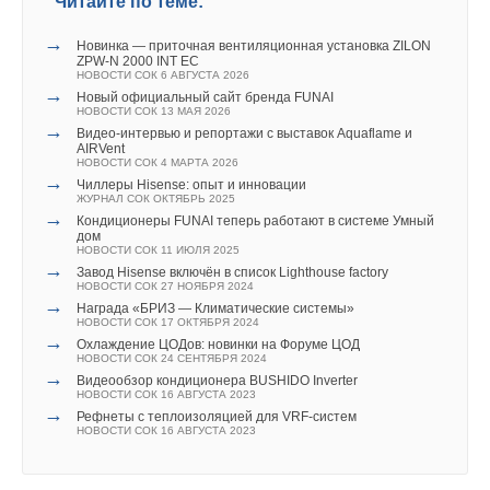
Читайте по теме:
отношения к природе у населения.
→
Новинка — приточная вентиляционная установка ZILON
ZPW-N 2000 INT EC
Официальный сайт:
https://arwe-expo.ru/
НОВОСТИ СОК 6 АВГУСТА 2026
→
Новый официальный сайт бренда FUNAI
Фонд Росконгресс
—
социально ориентированный
НОВОСТИ СОК 13 МАЯ 2026
→
Видео-интервью и репортажи с выставок Aquaflame и
нефинансовый институт развития, крупнейший
AIRVent
НОВОСТИ СОК 4 МАРТА 2026
организатор международных, конгрессных, выставочных,
→
Чиллеры Hisense: опыт и инновации
деловых, общественных, спортивных мероприятий
ЖУРНАЛ СОК ОКТЯБРЬ 2025
→
и событий в области культуры, созданный
Кондиционеры FUNAI теперь работают в системе Умный
дом
в соответствии с решением Президента Российской
НОВОСТИ СОК 11 ИЮЛЯ 2025
→
Федерации.
Завод Hisense включён в список Lighthouse factory
НОВОСТИ СОК 27 НОЯБРЯ 2024
→
Награда «БРИЗ — Климатические системы»
Фонд учрежден в 2007 году с целью содействия развитию
НОВОСТИ СОК 17 ОКТЯБРЯ 2024
→
экономического потенциала, продвижения национальных
Охлаждение ЦОДов: новинки на Форуме ЦОД
НОВОСТИ СОК 24 СЕНТЯБРЯ 2024
интересов и укрепления имиджа России. Фонд
→
Видеообзор кондиционера BUSHIDO Inverter
НОВОСТИ СОК 16 АВГУСТА 2023
всесторонне изучает, анализирует, формирует
→
Рефнеты с теплоизоляцией для VRF-систем
и освещает вопросы российской и глобальной
НОВОСТИ СОК 16 АВГУСТА 2023
экономической повестки. Обеспечивает
администрирование и содействует продвижению бизнес-