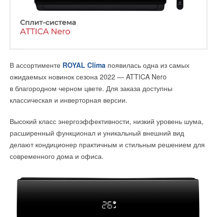
Форума.
В ассортименте
ROYAL Clima
появилась одна из самых
ожидаемых новинок сезона 2022 — ATTICA Nero
в благородном черном цвете. Для заказа доступны
классическая и инверторная версии.
Приложение для знакомств Mamba и мессенджер Viber
провели совместный опрос для того, чтобы выяснить, с кем
Высокий класс энергоэффективности, низкий уровень шума,
наши соотечественник планируют встречать Новый 2022 год
расширенный функционал и уникальный внешний вид
и довольны ли они своим выбором. Заодно участникам
делают кондиционер практичным и стильным решением для
опроса предлагалось поделиться своими планами на все
современного дома и офиса.
новогодние каникулы.
«
Очевидно в свете существенно возросшего внимания
к вопросам климатической повестки ВИЭ в энергосистеме
Как оказалось, на вопрос “Готовы ли вы найти компанию для
будут иметь всё большее значение. При этом важно
встречи Нового года на сайте знакомств” 53% выбрали ответ
соблюсти разумный баланс интересов между
“да” или “скорее да”.
надежностью снабжения потребителя и работы