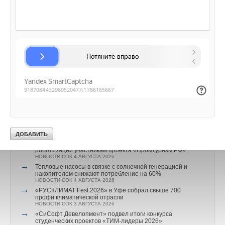
Официальный сайт и Информационно-аналитическая
система Фонда Росконгресс:
roscongress.org
.
Читайте по теме:
→
В Забайкалье запустили крупнейшую в России
Абагайтуйскую СЭС
НОВОСТИ СОК 7 АВГУСТА 2026
→
Учёные ЮУрГУ создали каскадную установку,
объединяющую солнечную и геотермальную энергию
НОВОСТИ СОК 6 АВГУСТА 2026
→
21-й ежегодный форум «ЦОД-2026»
НОВОСТИ СОК 5 АВГУСТА 2026
→
Корпорация «Термекс» представила передовой опыт
роботизации участникам проекта «Промтуризм.РФ»
НОВОСТИ СОК 4 АВГУСТА 2026
→
Тепловые насосы в связке с солнечной генерацией и
накопителем снижают потребление на 60%
НОВОСТИ СОК 4 АВГУСТА 2026
→
«РУСКЛИМАТ Fest 2026» в Уфе собрал свыше 700
профи климатической отрасли
НОВОСТИ СОК 3 АВГУСТА 2026
→
«СиСофт Девелопмент» подвел итоги конкурса
студенческих проектов «ТИМ-лидеры 2026»