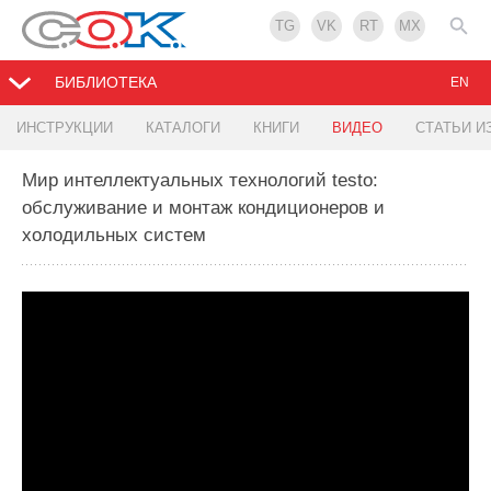
TG
VK
RT
MX
БИБЛИОТЕКА
EN
ИНСТРУКЦИИ
КАТАЛОГИ
КНИГИ
ВИДЕО
СТАТЬИ И
Мир интеллектуальных технологий testo:
обслуживание и монтаж кондиционеров и
холодильных систем