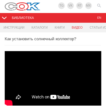
TG
VK
RT
MX
БИБЛИОТЕКА
EN
ИНСТРУКЦИИ
КАТАЛОГИ
КНИГИ
ВИДЕО
СТАТЬИ И
Как установить солнечный коллектор?