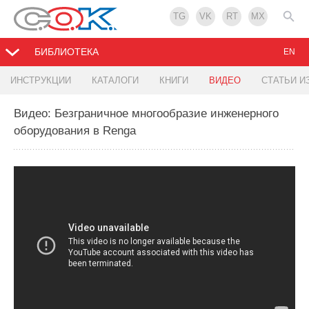
TG
VK
RT
MX
БИБЛИОТЕКА
EN
ИНСТРУКЦИИ
КАТАЛОГИ
КНИГИ
ВИДЕО
СТАТЬИ И
Видео: Безграничное многообразие инженерного
оборудования в Renga