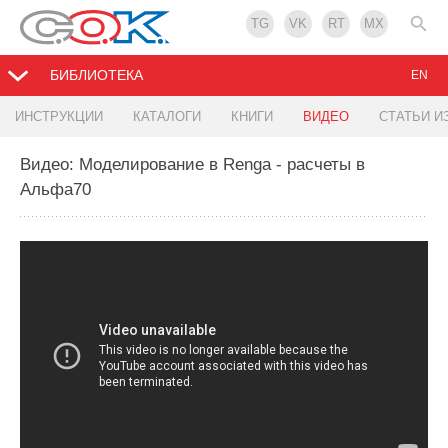
TG
VK
RT
MX
БИБЛИОТЕКА
EN
ИНСТРУКЦИИ
КАТАЛОГИ
КНИГИ
ВИДЕО
СТАТЬИ И
Видео: Моделирование в Renga - расчеты в
Альфа70