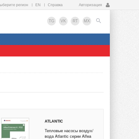
ыберите регион
EN
Справка
Авторизация
TG
VK
RT
MX
EN
ATLANTIC
Тепловые насосы воздух/
вода Atlantic серии Alfea