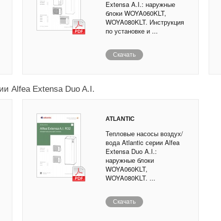
Extensa A.I.: наружные
блоки WOYA060KLT,
WOYA080KLT. Инструкция
по установке и ...
Скачать
и Alfea Extensa Duo A.I.
ATLANTIC
Тепловые насосы воздух/
вода Atlantic серии Alfea
Extensa Duo A.I.:
наружные блоки
WOYA060KLT,
WOYA080KLT. ...
Скачать