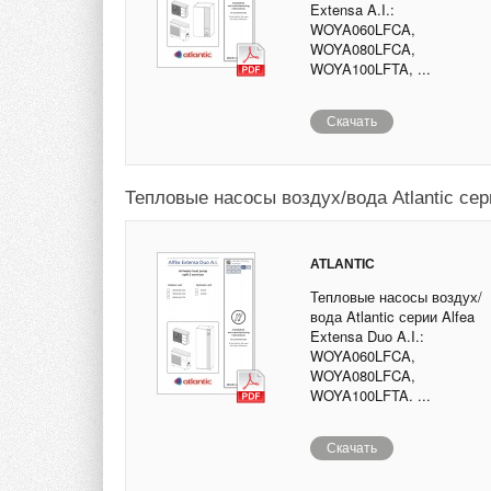
Extensa A.I.:
WOYA060LFCA,
WOYA080LFCA,
WOYA100LFTA, ...
Скачать
Тепловые насосы воздух/вода Atlantic сери
ATLANTIC
Тепловые насосы воздух/
вода Atlantic серии Alfea
Extensa Duo A.I.:
WOYA060LFCA,
WOYA080LFCA,
WOYA100LFTA. ...
Скачать