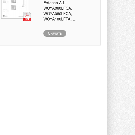
Extensa A.I.:
WOYA060LFCA,
WOYA080LFCA,
WOYA100LFTA, ...
Скачать