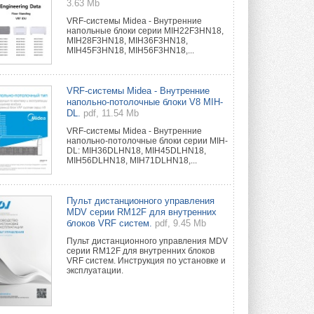
3.63 Mb
VRF-системы Midea - Внутренние
напольные блоки серии MIH22F3HN18,
MIH28F3HN18, MIH36F3HN18,
MIH45F3HN18, MIH56F3HN18,...
VRF-системы Midea - Внутренние
напольно-потолочные блоки V8 MIH-
DL.
pdf, 11.54 Mb
VRF-системы Midea - Внутренние
напольно-потолочные блоки серии MIH-
DL: MIH36DLHN18, MIH45DLHN18,
MIH56DLHN18, MIH71DLHN18,...
Пульт дистанционного управления
MDV серии RM12F для внутренних
блоков VRF систем.
pdf, 9.45 Mb
Пульт дистанционного управления MDV
серии RM12F для внутренних блоков
VRF систем. Инструкция по установке и
эксплуатации.