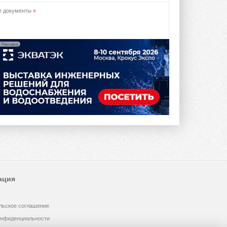
е документы
»
Реклама
ация
льское соглашение
онфиденциальности