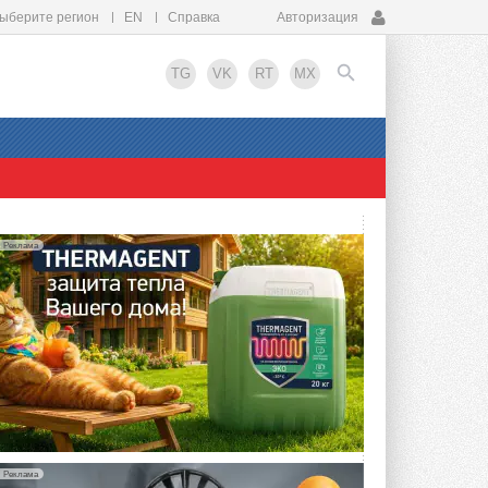
ыберите регион
EN
Справка
Авторизация
TG
VK
RT
MX
EN
Реклама
Реклама