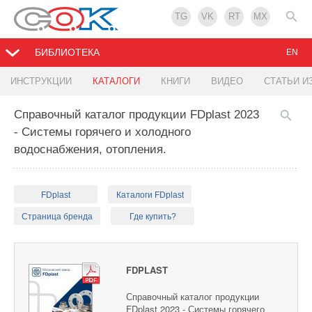
TG
VK
RT
MX
БИБЛИОТЕКА
EN
ИНСТРУКЦИИ
КАТАЛОГИ
КНИГИ
ВИДЕО
СТАТЬИ И
Справочный каталог продукции FDplast 2023
- Системы горячего и холодного
водоснабжения, отопления.
FDplast
Каталоги FDplast
Страница бренда
Где купить?
FDPLAST
Справочный каталог продукции
FDplast 2023 - Системы горячего