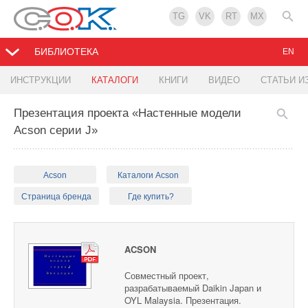
TG
VK
RT
MX
БИБЛИОТЕКА
EN
ИНСТРУКЦИИ
КАТАЛОГИ
КНИГИ
ВИДЕО
СТАТЬИ И
Презентация проекта «Настенные модели
Acson серии J»
Acson
Каталоги Acson
Страница бренда
Где купить?
ACSON
Совместный проект,
разрабатываемый Daikin Japan и
OYL Malaysia. Презентация.