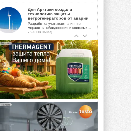
Для Арктики создали
технологию защиты
ветрогенераторов от аварий
Разработка учитывает влияние
мерзлоты, обледенения и снеговых ...
7 ЧАСОВ НАЗАД
Гибридный тепловой насос PV/T
Реклама
с одним общим испарителем
Исследователи предложили
конструкцию двухисточникового ...
ВЧЕРА
21-й ежегодный форум
«ЦОД-2026»
Мероприятие пройдет 2-3 сентября в
отеле Radisson Slavyanskaya. Форум
посетит более двух тысяч участников ...
ВЧЕРА
Реклама
Китайская Shenling представила
линейку тепловых насосов
«воздух-вода» на R290
Серия ThermaX R290 All-In-One
включает три модели ...