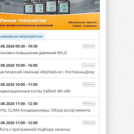
4 АВГУСТА 2026
Тепловые насосы в связке с
солнечной генерацией и
накопителем снижают
потребление на 60%
Исследователи из Италии установили ...
Ближайшие мероприятия
4 АВГУСТА 2026
.08.2026 09:30 - 10:30
Вебинар
«РУСКЛИМАТ Fest 2026» в Уфе
тановки повышения давления WILO
собрал свыше 700 профи
климатической отрасли
.08.2026 10:00 - 16:00
Семинар
Организатором выступил торгово-
производственный холдинг ...
актический семинар «MyHeat» в г. Ростов-на-Дону
3 АВГУСТА 2026
.08.2026 10:00 - 11:00
Вебинар
«Датарк» испытал модульный
нденсационные котлы Vaillant 48+ кВт
ЦОД с плотностью 54 кВт на
стойку
Испытания прошли на собственной
.08.2026 11:00 - 12:30
Вебинар
производственной площадке и были ...
YAL CLIMA Кондиционеры. Обзор ассортимента.
3 АВГУСТА 2026
Samsung выпускает VRF-
.08.2026 11:00 - 12:00
Вебинар
систему DVM на R32
бота с программой подбора, нюансы
Линейка включает семь типоразмеров