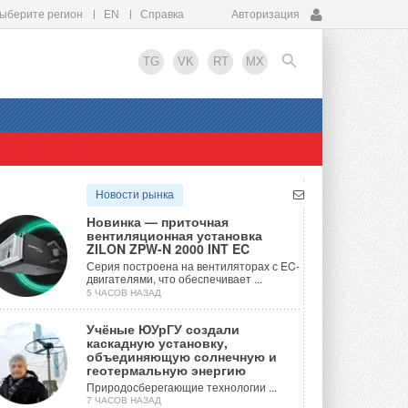
ыберите регион
EN
Справка
Авторизация
TG
VK
RT
MX
EN
Новости рынка
Новинка — приточная
вентиляционная установка
ZILON ZPW-N 2000 INT EC
Серия построена на вентиляторах с EC-
двигателями, что обеспечивает ...
5 ЧАСОВ НАЗАД
Учёные ЮУрГУ создали
каскадную установку,
объединяющую солнечную и
геотермальную энергию
Природосберегающие технологии ...
7 ЧАСОВ НАЗАД