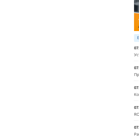
07
Ус
07
Пр
07
Ко
07
RO
07
Ра