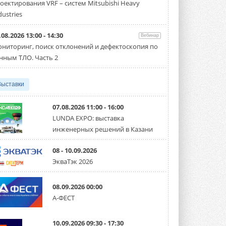
оектирования VRF – систем Mitsubishi Heavy
производительностью от 22,4 до 56 кВт.
Суммарная длина трубопроводов ...
dustries
3 АВГУСТА 2026
.08.2026 13:00 - 14:30
Вебинар
«СиСофт Девелопмент» подвел
ниторинг, поиск отклонений и дефектоскопия по
итоги конкурса студенческих
проектов «ТИМ-лидеры 2026»
нным ТЛО. Часть 2
Новый сезон конкурса «ТИМ-лидеры»
стартует уже в сентябре 2026 года ...
3 АВГУСТА 2026
Выставки
«Русклимат» укрепляет
партнёрство за Уралом
07.08.2026 11:00 - 16:00
Президент Омского землячества в
LUNDA EXPO: выставка
Москве Михаил Тимошенко посетил
инженерных решений в Казани
Омск с трёхдневным рабочим визитом ...
31 ИЮЛЯ 2026
08 - 10.09.2026
Carrier модернизирует
ЭкваТэк 2026
флагманский чиллер AquaEdge
19XR
Чиллер получил новую версию,
08.09.2026 00:00
работающую на хладагенте R1234ze ...
А-ФЕСТ
31 ИЮЛЯ 2026
Mitsubishi расширяет
10.09.2026 09:30 - 17:30