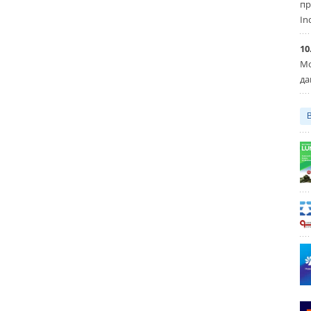
пр
In
10
Мо
да