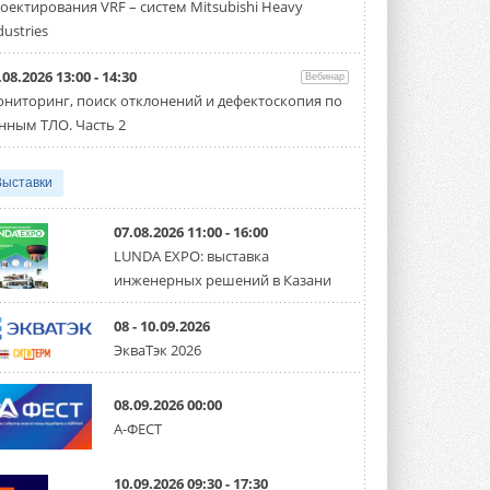
оектирования VRF – систем Mitsubishi Heavy
производительностью от 22,4 до 56 кВт.
Суммарная длина трубопроводов ...
dustries
3 АВГУСТА 2026
.08.2026 13:00 - 14:30
Вебинар
«СиСофт Девелопмент» подвел
ниторинг, поиск отклонений и дефектоскопия по
итоги конкурса студенческих
проектов «ТИМ-лидеры 2026»
нным ТЛО. Часть 2
Новый сезон конкурса «ТИМ-лидеры»
стартует уже в сентябре 2026 года ...
3 АВГУСТА 2026
Выставки
«Русклимат» укрепляет
партнёрство за Уралом
07.08.2026 11:00 - 16:00
Президент Омского землячества в
LUNDA EXPO: выставка
Москве Михаил Тимошенко посетил
инженерных решений в Казани
Омск с трёхдневным рабочим визитом ...
31 ИЮЛЯ 2026
08 - 10.09.2026
Carrier модернизирует
ЭкваТэк 2026
флагманский чиллер AquaEdge
19XR
Чиллер получил новую версию,
08.09.2026 00:00
работающую на хладагенте R1234ze ...
А-ФЕСТ
31 ИЮЛЯ 2026
Mitsubishi расширяет
10.09.2026 09:30 - 17:30