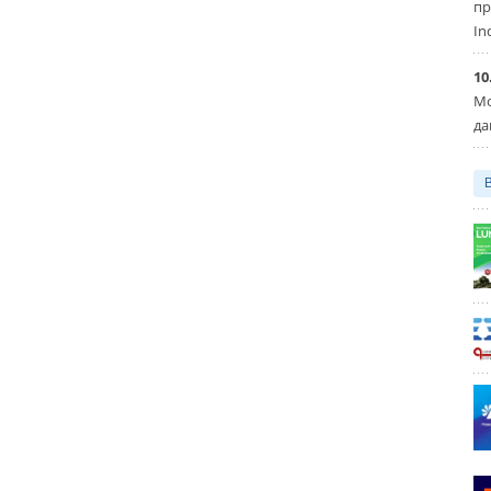
пр
In
10
Мо
да