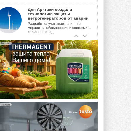
Для Арктики создали
технологию защиты
ветрогенераторов от аварий
Разработка учитывает влияние
мерзлоты, обледенения и снеговых ...
13 ЧАСОВ НАЗАД
Гибридный тепловой насос PV/T
Реклама
с одним общим испарителем
Исследователи предложили
конструкцию двухисточникового ...
ВЧЕРА
21-й ежегодный форум
«ЦОД-2026»
Мероприятие пройдет 2-3 сентября в
отеле Radisson Slavyanskaya. Форум
посетит более двух тысяч участников ...
ВЧЕРА
Реклама
Китайская Shenling представила
линейку тепловых насосов
«воздух-вода» на R290
Серия ThermaX R290 All-In-One
включает три модели ...