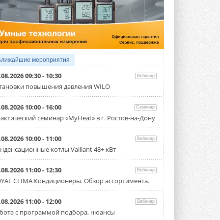
4 АВГУСТА 2026
Тепловые насосы в связке с
солнечной генерацией и
накопителем снижают
потребление на 60%
Исследователи из Италии установили ...
Ближайшие мероприятия
4 АВГУСТА 2026
.08.2026 09:30 - 10:30
Вебинар
«РУСКЛИМАТ Fest 2026» в Уфе
тановки повышения давления WILO
собрал свыше 700 профи
климатической отрасли
.08.2026 10:00 - 16:00
Семинар
Организатором выступил торгово-
производственный холдинг ...
актический семинар «MyHeat» в г. Ростов-на-Дону
3 АВГУСТА 2026
.08.2026 10:00 - 11:00
Вебинар
«Датарк» испытал модульный
нденсационные котлы Vaillant 48+ кВт
ЦОД с плотностью 54 кВт на
стойку
Испытания прошли на собственной
.08.2026 11:00 - 12:30
Вебинар
производственной площадке и были ...
YAL CLIMA Кондиционеры. Обзор ассортимента.
3 АВГУСТА 2026
Samsung выпускает VRF-
.08.2026 11:00 - 12:00
Вебинар
систему DVM на R32
бота с программой подбора, нюансы
Линейка включает семь типоразмеров