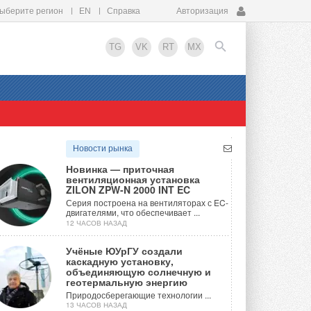
ыберите регион
EN
Справка
Авторизация
TG
VK
RT
MX
EN
Новости рынка
Новинка — приточная
вентиляционная установка
ZILON ZPW-N 2000 INT EC
Серия построена на вентиляторах с EC-
двигателями, что обеспечивает ...
12 ЧАСОВ НАЗАД
Учёные ЮУрГУ создали
каскадную установку,
объединяющую солнечную и
геотермальную энергию
Природосберегающие технологии ...
13 ЧАСОВ НАЗАД