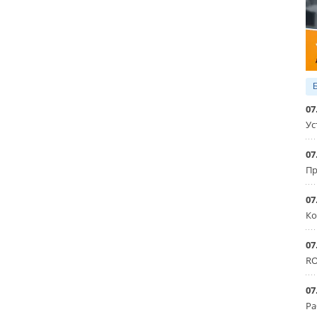
07
Ус
07
Пр
07
Ко
07
RO
07
Ра