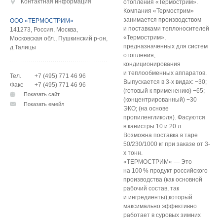
Контактная информация
отопления «Термострим».
Компания «Термострим»
занимается производством
ООО «ТЕРМОСТРИМ»
и поставками теплоносителей
141273
,
Россия
,
Москва
,
«Термострим»,
Московская обл., Пушкинский р-он,
предназначенных для систем
д.Талицы
отопления,
кондиционирования
и теплообменных аппаратов.
Тел.
+7 (495) 771 46 96
Выпускается в 3-х видах: −30;
Факс
+7 (495) 771 46 96
(готовый к применению) −65;
Показать сайт
(концентрированный) −30
Показать емейл
ЭКО; (на основе
пропиленгликоля). Фасуются
в канистры 10 и 20 л.
Возможна поставка в таре
50/230/1000 кг при заказе от 3-
х тонн.
«ТЕРМОСТРИМ« — Это
на 10
0
% продукт российского
производства (как основной
рабочий состав, так
и ингредиенты),который
максимально эффективно
работает в суровых зимних