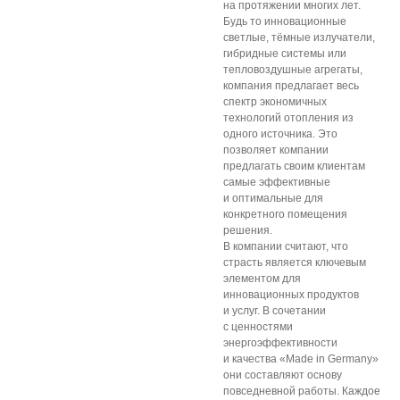
на протяжении многих лет.
Будь то инновационные
светлые, тёмные излучатели,
гибридные системы или
тепловоздушные агрегаты,
компания предлагает весь
спектр экономичных
технологий отопления из
одного источника. Это
позволяет компании
предлагать своим клиентам
самые эффективные
и оптимальные для
конкретного помещения
решения.
В компании считают, что
страсть является ключевым
элементом для
инновационных продуктов
и услуг. В сочетании
с ценностями
энергоэффективности
и качества «Made in Germany»
они составляют основу
повседневной работы. Каждое