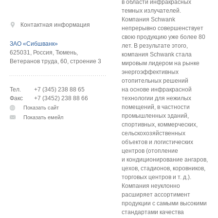
в области инфракрасных
темных излучателей.
Компания Schwank
Контактная информация
непрерывно совершенствует
свою продукцию уже более 80
ЗАО «Сибшванк»
лет. В результате этого,
625031
,
Россия
,
Тюмень
,
компания Schwank стала
Ветеранов труда, 60, строение 3
мировым лидером на рынке
энергоэффективных
отопительных решений
Тел.
+7 (345) 238 88 65
на основе инфракрасной
Факс
+7 (3452) 238 88 66
технологии для нежилых
помещений, в частности
Показать сайт
промышленных зданий,
Показать емейл
спортивных, коммерческих,
сельскохозяйственных
объектов и логистических
центров (отопление
и кондиционирование ангаров,
цехов, стадионов, коровников,
торговых центров и т. д.).
Компания неуклонно
расширяет ассортимент
продукции с самыми высокими
стандартами качества