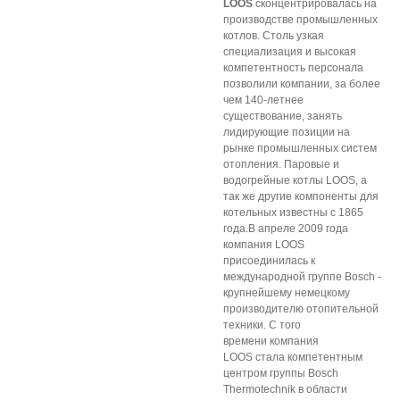
LOOS
сконцентрировалась на
производстве промышленных
котлов. Столь узкая
специализация и высокая
компетентность персонала
позволили компании, за более
чем 140-летнее
существование, занять
лидирующие позиции на
рынке промышленных систем
отопления. Паровые и
водогрейные котлы LOOS, а
так же другие компоненты для
котельных известны с 1865
года.В апреле 2009 года
компания LOOS
присоединилась к
международной группе Bosch -
крупнейшему немецкому
производителю отопительной
техники. С того
времени компания
LOOS стала компетентным
центром группы Bosch
Thermotechnik в области