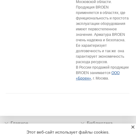
Московской области.
Продукция BROEN
применяется в областях, где
функциональность и простота
эксплуатации оборудования
имеют первостепенное
значение. Арматура BROEN
очень надежна и безопасна.
Ее характеризует
долговечность и так же она
гарантирует экономичность
расхода ресурсов.
В России продажей продукции
BROEN занимается
ООО
«Броен»
, г. Москва.
Главное
Библиотека
×
Подписка
Реклама
Этот веб-сайт использует файлы cookies.