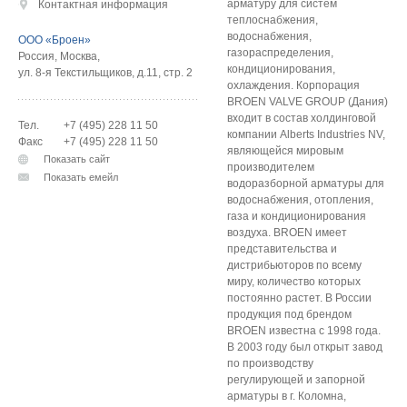
арматуру для систем
Контактная информация
теплоснабжения,
водоснабжения,
ООО «Броен»
газораспределения,
Россия
,
Москва
,
кондиционирования,
ул. 8-я Текстильщиков, д.11, стр. 2
охлаждения. Корпорация
BROEN VALVE GROUP (Дания)
входит в состав холдинговой
Тел.
+7 (495) 228 11 50
компании Alberts Industries NV,
Факс
+7 (495) 228 11 50
являющейся мировым
Показать сайт
производителем
Показать емейл
водоразборной арматуры для
водоснабжения, отопления,
газа и кондиционирования
воздуха. BROEN имеет
представительства и
дистрибьюторов по всему
миру, количество которых
постоянно растет. В России
продукция под брендом
BROEN известна с 1998 года.
В 2003 году был открыт завод
по производству
регулирующей и запорной
арматуры в г. Коломна,