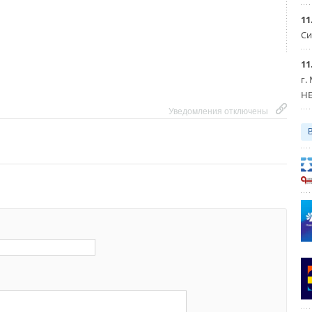
11
Уведомления отключены
Си
11
г.
HE
Уведомления отключены
esla также утверждают, что при Gigafactory будет
ка по «безопасной переработке» аккумуляторных
ных блоков и модулей с целью получения полезных
можно использовать повторно для производства новых
 впечатление, что революционная компания Илона Маска
ланку корпоративной экологической безопасности.
рии ВИЭ-скептиков :)
/INHABITAT.COM/TESLA-TO-POWER-GIGAFACTORY-WITH-