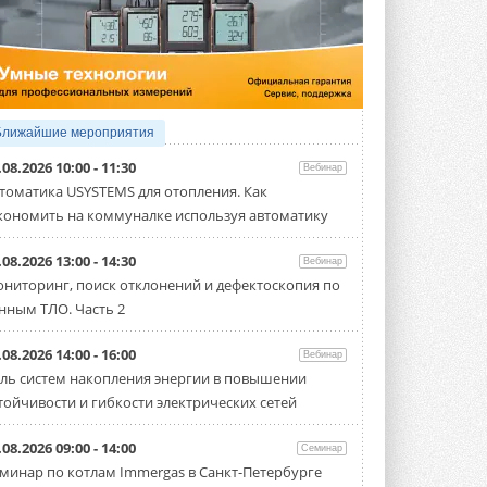
5 АВГУСТА 2026
21-й ежегодный форум
«ЦОД-2026»
Мероприятие пройдет 2-3 сентября в
отеле Radisson Slavyanskaya. Форум
посетит более двух тысяч участников ...
Ближайшие мероприятия
5 АВГУСТА 2026
.08.2026 10:00 - 11:30
Вебинар
Китайская Shenling представила
томатика USYSTEMS для отопления. Как
линейку тепловых насосов
кономить на коммуналке используя автоматику
«воздух-вода» на R290
Серия ThermaX R290 All-In-One
включает три модели ...
.08.2026 13:00 - 14:30
Вебинар
4 АВГУСТА 2026
ниторинг, поиск отклонений и дефектоскопия по
нным ТЛО. Часть 2
Тепловые насосы в связке с
солнечной генерацией и
накопителем снижают
.08.2026 14:00 - 16:00
Вебинар
потребление на 60%
ль систем накопления энергии в повышении
Исследователи из Италии установили ...
тойчивости и гибкости электрических сетей
4 АВГУСТА 2026
«РУСКЛИМАТ Fest 2026» в Уфе
.08.2026 09:00 - 14:00
Семинар
собрал свыше 700 профи
минар по котлам Immergas в Санкт-Петербурге
климатической отрасли