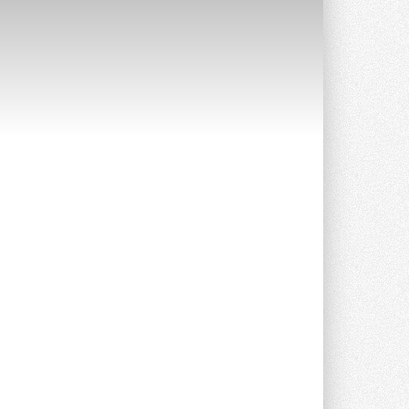
Уже через месяц в России
можно будет устанавливать
солнечные панели в МКД
С 1 сентября снимается запрет на
микрогенерацию в многоквартирных ...
30 ИЮЛЯ 2026
Канальные вентиляторы с ЕС-
двигателями Sysimple TRS EC
Poti
Новинка от Системэйр —
прямоугольный канальный ...
30 ИЮЛЯ 2026
Краска для окон: как выбрать
состав, который не
растрескается после первой
зимы
Частые вопросы о краске для окон ...
30 ИЮЛЯ 2026
СИЭНПИ РУС представила
новую серию консольных
насосов NM
Усовершенствованная гидравлика
помогает снизить энергопотребление ...
30 ИЮЛЯ 2026