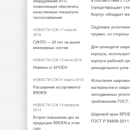
в соответствии с Г
оборудование ИТП,
начнет производство в 2025
НОВОСТИ СОК 17 июля 2026
сборки, а итоговое
позволяющее обеспечить
году
(предотвращает уте
Stiebel Eltron расширил
риски поставки бра
качественные показатели
Корпус обладает ма
линейку воздушно-водяных
теплоснабжения
Гарантия 10 лет на
НОВОСТИ СОК 20 сентября
тепловых насосов WPL-A
2024
уверенность в длит
Cедловое уплотнен
НОВОСТИ СОК 17 апреля
Cybertruck популярнее всех
производимого на вс
пружин, со стороны 
НОВОСТИ СОК 29 августа
2018
остальных электрических
2025
СИНТО — 25 лет на рынке
пикапов на рынке
Для шпинделя шаро
Stiebel Eltron получил
инженерных систем
German Design Award сразу
корпуса, используе
НОВОСТИ СОК 10 сентября
за 3 прибора
2024
НОВОСТИ СОК 13 июля 2016
корпуса рабочей ср
Tesla запатентовала
Новинка от БРОЕН
шпиндельного узла 
НОВОСТИ СОК 13 мая 2020
технологии для
По своим размерам 
В каком мире мы хотим жить
беспроводной зарядки
НОВОСТИ СОК 31 марта 2014
Испытания шаровых
в будущем?
раз превзойдет са
электромобилей
Расширение ассортимента
материалов и сварн
Об этом компания T
BROEN
неподвижных уплотн
НОВОСТИ СОК 10 февраля
новостным сайтом E
НОВОСТИ СОК 6 августа 2024
2020
требованиям ГОСТ 2
Verge. Крышная ФВ 
Tesla тестирует батарею
НОВОСТИ СОК 14 февраля
STIEBEL ELTRON теперь
момент, расположен
4680 с сухим катодом
2014
совладелец
Шаровой кран БРОЕ
большая установка 
Второе повышение цен на
представительства в России
ГОСТ Р 54808-2011
НОВОСТИ СОК 17 июля 2024
Калифорнии на кры
продукцию BROEN в этом
году
Tesla поможет Китаю