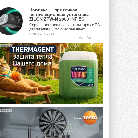
Новинка — приточная
вентиляционная установка
ZILON ZPW-N 2000 INT EC
Серия построена на вентиляторах с EC-
двигателями, что обеспечивает ...
6 АВГУСТА 2026
Учёные ЮУрГУ создали
Реклама
каскадную установку,
объединяющую солнечную и
геотермальную энергию
Природосберегающие технологии ...
6 АВГУСТА 2026
Для Арктики создали
технологию защиты
ветрогенераторов от аварий
Разработка учитывает влияние
мерзлоты, обледенения и снеговых ...
6 АВГУСТА 2026
Реклама
Гибридный тепловой насос PV/T
с одним общим испарителем
Исследователи предложили
конструкцию двухисточникового ...