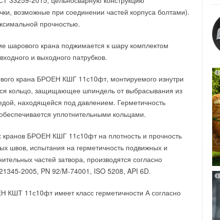
ОСТ 33259-2015, цельносварную конструкцию
 тестирование позволяет снизить до минимума возможные
чки, возможные при соединении частей корпуса болтами).
кованного оборудования на рынки России и Европы.
ксимальной прочностью.
 стальной бак водонагревателя придает дополнительную
ельной и бесперебойной работе оборудования,
ие шарового крана поджимается к шару комплектом
ех предприятиях группы компаний Stiebel Eltron.
входного и выходного патрубков.
вого крана БРОЕН КШГ 11с10фт, монтируемого изнутри
тся кольцо, защищающее шпиндель от выбрасывания из
едой, находящейся под давлением. Герметичность
обеспечивается уплотнительными кольцами.
солнечная установка Gigafactory ориентировочно в семь
 кранов БРОЕН КШГ 11с10фт на плотность и прочность
мую большую ныне существующую крышную ФВ установку.
ых швов, испытания на герметичность подвижных и
esla рассказала в пресс-релизе, подготовленном
ительных частей затвора, производятся согласно
lectrek, подлинность которого подтверждается сайтом The
1345-2005, PN 92/M-74001, ISO 5208, API 6D.
установка, которая считается крупнейший на данный
а в Индии: ее мощность 11.5 мегаватт. В США самая
Н КШТ 11с10фт имеет класс герметичности А согласно
развивает мощность в 10 МВт; она установлена в
.
ше базы компании Whirlpool.