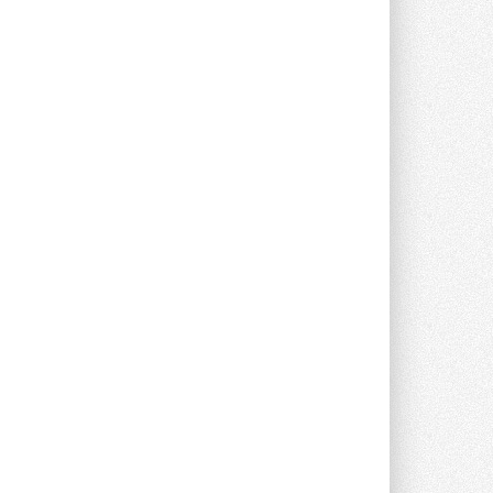
опроса Daikin о восприятии жары ...
28 ИЮЛЯ 2026
CDU производства LG прошёл
валидацию NVIDIA для ИИ-дата-
центров
Компания становится официальным
партнёром NVIDIA по системам ...
28 ИЮЛЯ 2026
В Великобритании предлагают
сделать кондиционирование
обязательным для новостроек
Либеральные демократы внесли
предложение оснащать все новые ...
1
28 ИЮЛЯ 2026
В Подмосковье запустят
производство холодильной
техники и теплообменного
оборудования
Проект реализует компания «ВЕЗА» ...
28 ИЮЛЯ 2026
Ридан объявил о старте продаж
автоматического
балансировочного клапана