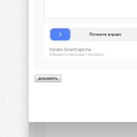
WORLDS-LARGEST-
Тэги:
Бренд Tesla Motors
Солнечные коллекторы, 
Комментарии
В этой теме еще нет комментариев
Добавить комментарий
Ваше имя *
Ваш E-mail *
Текст комментария