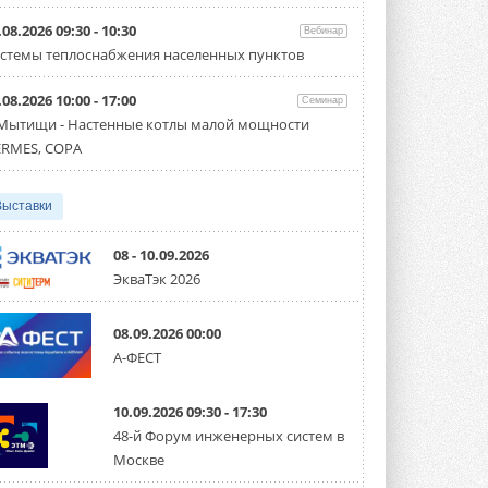
Организатором выступил торгово-
производственный холдинг ...
.08.2026 09:30 - 10:30
Вебинар
3 АВГУСТА 2026
стемы теплоснабжения населенных пунктов
«Датарк» испытал модульный
.08.2026 10:00 - 17:00
ЦОД с плотностью 54 кВт на
Семинар
стойку
 Мытищи - Настенные котлы малой мощности
Испытания прошли на собственной
RMES, COPA
производственной площадке и были ...
3 АВГУСТА 2026
Выставки
Samsung выпускает VRF-
систему DVM на R32
Линейка включает семь типоразмеров
08 - 10.09.2026
производительностью от 22,4 до 56 кВт.
ЭкваТэк 2026
Суммарная длина трубопроводов ...
3 АВГУСТА 2026
08.09.2026 00:00
«СиСофт Девелопмент» подвел
А-ФЕСТ
итоги конкурса студенческих
проектов «ТИМ-лидеры 2026»
Новый сезон конкурса «ТИМ-лидеры»
10.09.2026 09:30 - 17:30
стартует уже в сентябре 2026 года ...
3 АВГУСТА 2026
48-й Форум инженерных систем в
Москве
«Русклимат» укрепляет