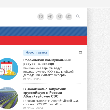
TG
VK
RT
MX
EN
Новости рынка
Российский коммунальный
ресурс на исходе
Заниженные тарифы ведут
инфраструктуру ЖКХ к дальнейшей
деградации, считают эксперты ...
21 ЧАС НАЗАД
В Забайкалье запустили
крупнейшую в России
Абагайтуйскую СЭС
Годовая выработка Абагайтуйской СЭС
составит 223 221 тыс. кВт-ч ...
24 ЧАСА НАЗАД