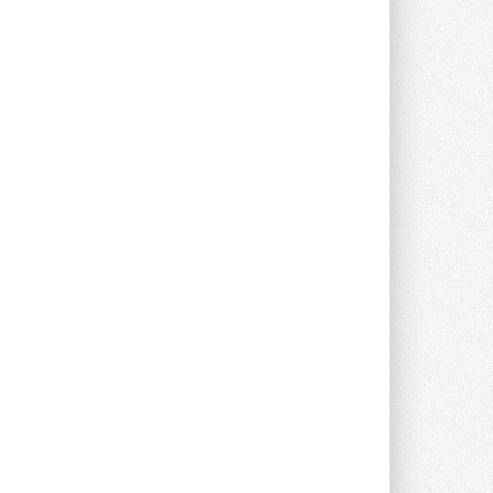
Группа «Теплолюкс» открыла
новую производственную
площадку
Открытие нового завода состоялось
сегодня в Мытищах ...
29 ИЮЛЯ 2026
Stiebel Eltron — спонсирует
международные соревнования
25 спортсменов, выступающих в
прыжках с трамплина и лыжном
двоеборье на международных ...
29 ИЮЛЯ 2026
Новый фирменный магазин
Midea открылся в Сургуте
Компания «Даичи» совместно с
партнером «Энердрим» открыла новый
фирменный магазин Midea в Сургуте ...
29 ИЮЛЯ 2026
Токио — лидер по
интенсивности использования
кондиционеров
Данные получены в ходе очередного