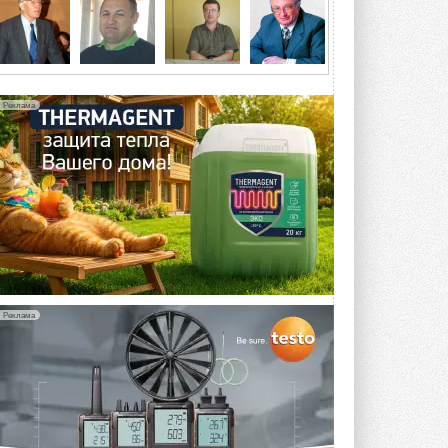
4 АВГУСТА 2026
Тепловые насосы в связке с
солнечной генерацией и
накопителем снижают
потребление на 60%
Реклама
Исследователи из Италии установили ...
4 АВГУСТА 2026
«РУСКЛИМАТ Fest 2026» в Уфе
собрал свыше 700 профи
климатической отрасли
Организатором выступил торгово-
производственный холдинг ...
3 АВГУСТА 2026
«Датарк» испытал модульный
ЦОД с плотностью 54 кВт на
Реклама
стойку
Испытания прошли на собственной
производственной площадке и были ...
3 АВГУСТА 2026
Samsung выпускает VRF-
систему DVM на R32
Линейка включает семь типоразмеров