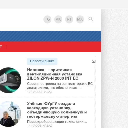
TG
VK
RT
MX
Т
EN
Новости рынка
Новинка — приточная
вентиляционная установка
ZILON ZPW-N 2000 INT EC
Серия построена на вентиляторах с EC-
двигателями, что обеспечивает ...
13 ЧАСОВ НАЗАД
Учёные ЮУрГУ создали
каскадную установку,
объединяющую солнечную и
геотермальную энергию
Природосберегающие технологии ...
14 ЧАСОВ НАЗАД