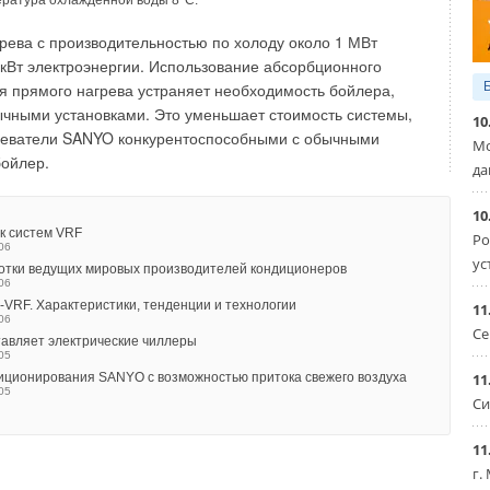
ратура охлажденной воды 8°С.
еральным дистрибьютором оборудования em@x в
ей «ТеплоМаркеТ» на выставке «SHK MOSCOW 2003».
рева с производительностью по холоду около 1 МВт
5кВт электроэнергии. Использование абсорбционного
я прямого нагрева устраняет необходимость бойлера,
теме
Газовые конвекторы в России
в журнале
СОК 2002 №7
ычными установками. Это уменьшает стоимость системы,
10
реватели SANYO конкурентоспособными с обычными
Мо
бойлер.
да
о Поднебесной. Первая поездка на завод BDR Thermea в Китае
ЛЬ 2023
trich: бонусные программы и приложения для профессионалов
10
ВРАЛЬ 2023
к систем VRF
Ро
нтурный ECO Nova
06
ВАРЬ 2023
ус
отки ведущих мировых производителей кондиционеров
: инновации BAXI выше крыши
06
КАБРЬ 2022
VRF. Характеристики, тенденции и технологии
11
вый компактный газовый настенный котёл BAXI
06
НТЯБРЬ 2022
Се
авляет электрические чиллеры
05
11
иционирования SANYO с возможностью притока свежего воздуха
05
Си
11
Уведомления отключены
г.