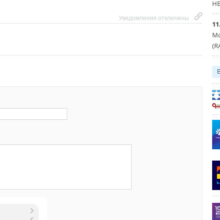
HE
Уведомления отключены
11
Мо
(R