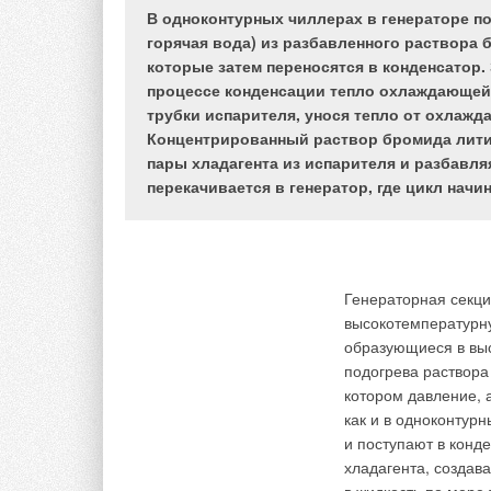
Данные обстоятельс
В одноконтурных чиллерах в генераторе по
конвекторы в ряде 
горячая вода) из разбавленного раствора 
устанавливать как 
которые затем переносятся в конденсатор.
Продолжая тему пуб
дачах в сельской м
процессе конденсации тепло охлаждающей 
французской комп
отапливают также а
трубки испарителя, унося тепло от охлажд
FRISQUET
с точки 
установке газовых 
Концентрированный раствор бромида лития
Особенности эксплу
республике Татарс
пары хладагента из испарителя и разбавл
распределительной 
мобильных жилых д
перекачивается в генератор, где цикл начи
сети, низкие темпе
Если в 2002-2003 г.
Для решения этих п
конвекторы польск
интегрированным р
привел к тому, что
давлению газа на в
Генераторная секци
российский рынок. 
помощи варисторов.
высокотемпературну
Москве были предс
российских услови
образующиеся в выс
Brazilia
; компания
«
компании Frisquet 
подогрева раствора
ROBUR
как простые
оснащены уникальн
котором давление, а
электроникой, упр
давления газа в сет
как и в одноконтур
влажностью в поме
и поступают в конде
компаний
«
Теплои
При давлении ниже 
хладагента, создав
итальянской компа
нормализации давле