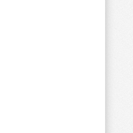
предложение оснащать все новые ...
1
28 ИЮЛЯ 2026
В Подмосковье запустят
производство холодильной
техники и теплообменного
оборудования
Проект реализует компания «ВЕЗА» ...
28 ИЮЛЯ 2026
Ридан объявил о старте продаж
автоматического
балансировочного клапана
Клапан APT‑R3 производится на заводе
в Лешково (Московская область) ...
27 ИЮЛЯ 2026
Шумоглушители собственного
производства от компании
TURKOV
Новая линейка пластинчатых
прямоугольных шумоглушителей ...
27 ИЮЛЯ 2026
Aquatherm Almaty 2026:
ключевая платформа для
развития инженерных систем