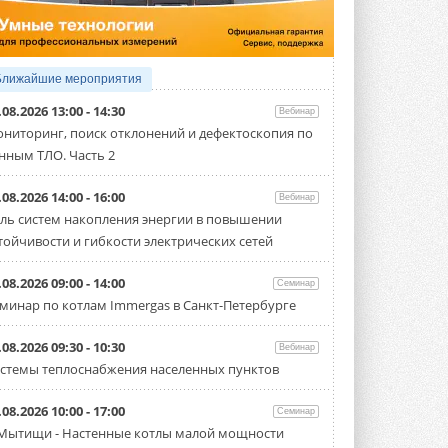
производительностью от 22,4 до 56 кВт.
Суммарная длина трубопроводов ...
3 АВГУСТА 2026
«СиСофт Девелопмент» подвел
Ближайшие мероприятия
итоги конкурса студенческих
проектов «ТИМ-лидеры 2026»
.08.2026 13:00 - 14:30
Вебинар
Новый сезон конкурса «ТИМ-лидеры»
ниторинг, поиск отклонений и дефектоскопия по
стартует уже в сентябре 2026 года ...
нным ТЛО. Часть 2
3 АВГУСТА 2026
«Русклимат» укрепляет
.08.2026 14:00 - 16:00
Вебинар
партнёрство за Уралом
ль систем накопления энергии в повышении
Президент Омского землячества в
тойчивости и гибкости электрических сетей
Москве Михаил Тимошенко посетил
Омск с трёхдневным рабочим визитом ...
31 ИЮЛЯ 2026
.08.2026 09:00 - 14:00
Семинар
минар по котлам Immergas в Санкт-Петербурге
Carrier модернизирует
флагманский чиллер AquaEdge
19XR
.08.2026 09:30 - 10:30
Вебинар
Чиллер получил новую версию,
стемы теплоснабжения населенных пунктов
работающую на хладагенте R1234ze ...
31 ИЮЛЯ 2026
.08.2026 10:00 - 17:00
Семинар
Mitsubishi расширяет
 Мытищи - Настенные котлы малой мощности