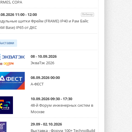
направление систем
RMES, COPA
охлаждения для ЦОД
Mitsubishi Electric создаёт в США новую
компанию MEHITS US Inc. ...
.08.2026 11:00 - 12:00
Вебинар
31 ИЮЛЯ 2026
дульные щитки Фрейм (FRAME) IP40 и Рам Бэйс
AM Base) IP65 от ДКС
США запретили использование
иностранных инверторов
28 июля 2026 года Федеральная
Выставки
комиссия по связи США (FCC) обновила
свой специальный перечень Covered ...
31 ИЮЛЯ 2026
08 - 10.09.2026
ЭкваТэк 2026
Уже через месяц в России
можно будет устанавливать
солнечные панели в МКД
08.09.2026 00:00
С 1 сентября снимается запрет на
микрогенерацию в многоквартирных ...
А-ФЕСТ
30 ИЮЛЯ 2026
10.09.2026 09:30 - 17:30
Канальные вентиляторы с ЕС-
двигателями Sysimple TRS EC
48-й Форум инженерных систем в
Poti
Москве
Новинка от Системэйр —
прямоугольный канальный ...
30 ИЮЛЯ 2026
29.09 - 02.10.2026
Выставка - Форум 100+ TechnoBuild