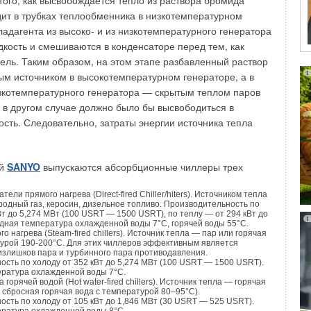
того, как высвобождается тепло из раствора бромида
g
). Из простых недорогих моделей, имеющих перспективу
ручной перезапуск котла. Потребитель может спокойно
дит в трубках теплообменника в низкотемпературном
анения в России, представляют интерес конвекторы
em@x
городного дома, зная, что заботу о предохранении системы
ладагента из высоко- и из низкотемпературного генератора
омпании
«ELEKTHERMAX» Rt.
К
т на себя котел FRISQUET.
кость и смешиваются в конденсаторе перед тем, как
тель. Таким образом, на этом этапе разбавленный раствор
длагаются четырех моделей мощностью от 2,5 до 5,8
ым источником в высокотемпературном генераторе, а в
рии оснащены закрытой камерой сгорания. Воздухозабор и
а — новые решения
зкотемпературного генератора — скрытым теплом паров
ляются по коаксиальной схеме («труба в трубе»).
НТЯБРЬ 2022
е в другом случае должно было бы высвободиться в
ка итальянской компании
«SIT»
обеспечивает
новация
КАБРЬ 2021
ть. Следовательно, затраты энергии источника тепла
ого температурного режима, а также отключение газового
тепление
ях перерыва подачи газа, снижения давления газа на входе
ЯБРЬ 2021
редельно допустимого уровня, затруднения выброса
ния настенных конденсационных газовых котлов
ВАРЬ 2021
ой
SANYO
выпускаются абсорбционные чиллеры трех
 или притока воздуха при перекрытии ветрозащитного
 для тихого дома
пламени горелки осуществляется с помощью термопары,
ЛЬ 2020
ели прямого нагрева (Direct-fired Chiller/hiters). Источником тепла
льной горелки осуществляется пьезорозжигом.
одный газ, керосин, дизельное топливо. Производительность по
Вт до 5,274 МВт (100 USRT — 1500 USRT), по теплу — от 294 кВт до
одная температура охлажденной воды 7°С, горячей воды 55°С.
ная конструкция не требует электропитания. Устройство
о нагрева (Steam-fired chillers). Источник тепла — пар или горячая
ивает их работоспособность, как на природном, так и на
турой 190-200°С. Для этих чиллеров эффективным является
излишков пара и турбинного пара противодавления.
оцесс переналадки с одного вида газа на другой
сть по холоду от 352 кВт до 5,274 МВт (100 USRT — 1500 USRT).
ратура охлажденной воды 7°С.
занимает всего несколько минут.
Уведомления отключены
горячей водой (Hot water-fired chillers). Источник тепла — горячая
 сбросная горячая вода с температурой 80–95°С).
сть по холоду от 105 кВт до 1,846 МВт (30 USRT — 525 USRT).
яд конвекторов компании «ELEKTHERMAX» Rt. будет