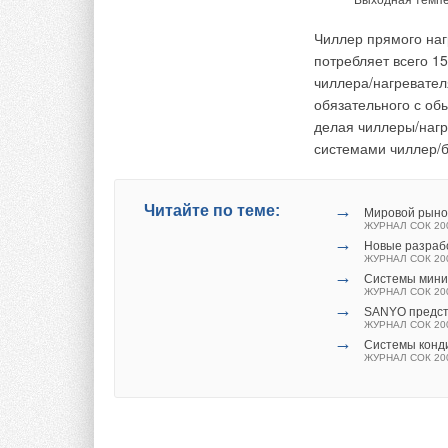
Выходная темпе
представлен ген
России — компани
Чиллер прямого наг
потребляет всего 1
Добавить комментарий
чиллера/нагревател
>>>
Также читайте по 
обязательного с об
Ваше имя *
Ваш E-mail *
делая чиллеры/наг
системами чиллер/
→
Читайте по теме:
Путешествие п
ЖУРНАЛ СОК ИЮ
→
BAXI и De Die
Текст комментария
ЖУРНАЛ СОК ФЕ
→
Читайте по теме:
Мировой рыно
→
Новый одноко
ЖУРНАЛ СОК 20
ЖУРНАЛ СОК ЯН
→
Новые разраб
→
ЖК «Гагарин»
ЖУРНАЛ СОК 20
ЖУРНАЛ СОК ДЕ
→
Системы мини-
→
ECO Life — но
ЖУРНАЛ СОК 20
ЖУРНАЛ СОК СЕ
→
SANYO предст
ЖУРНАЛ СОК 20
→
Системы конд
ЖУРНАЛ СОК 20
Комментарии