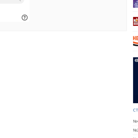
СТ
№4
№2