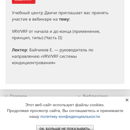
Учебный центр Даичи приглашает вас принять
участие в вебинаре на
тему
:
VRV/VRF от начала и до конца (применение,
принцип, типы) (Часть II)
Лектор
: Байчиков Е. — руководитель по
направлению «VRV/VRF системы
кондиционтрования»
Главное
Библиотека
×
Подписка
Реклама
Этот веб-сайт использует файлы cookies.
Продолжая просмотр сайта, Вы соглашаетесь и принимаете
Информация
нашу
политику конфиденциальности
.
© 2002 - 2026 OOO Издательский дом «МЕДИА ТЕХНОЛОДЖИ» +7 (495) 665-00-
00
ОК. БОЛЬШЕ НЕ ПОКАЗЫВАТЬ.