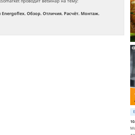
Isomarket проводит вебинар на тему:
Energoflex. Обзор. Отличия. Расчёт. Монтаж.
10
Мо
да