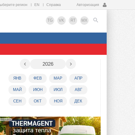
ыберите регион
EN
Справка
Авторизация
TG
VK
RT
MX
EN
‹
›
2026
ЯНВ
ФЕВ
МАР
АПР
МАЙ
ИЮН
ИЮЛ
АВГ
СЕН
ОКТ
НОЯ
ДЕК
Реклама