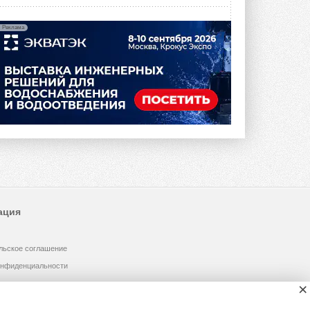
Реклама
ация
льское соглашение
онфиденциальности
×