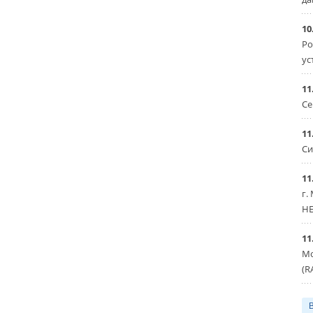
10
Ро
ус
11
Се
11
Си
11
г.
HE
11
Мо
(R