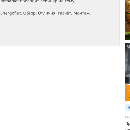
Isomarket проводит вебинар на тему:
Energoflex. Обзор. Отличия. Расчёт. Монтаж.
08
Пр
(п