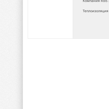
Компания Rols 
Теплоизоляция 