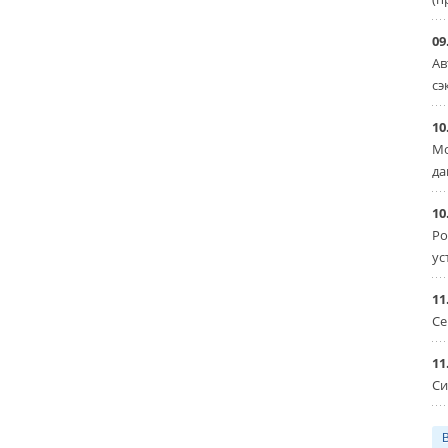
09
Ав
сэ
10
Мо
да
10
Ро
ус
11
Се
11
Си