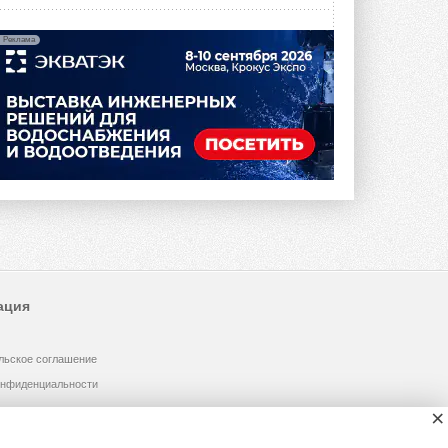
Реклама
ация
льское соглашение
онфиденциальности
×