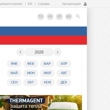
ыберите регион
EN
Справка
Авторизация
TG
VK
RT
MX
EN
‹
›
2026
ЯНВ
ФЕВ
МАР
АПР
МАЙ
ИЮН
ИЮЛ
АВГ
СЕН
ОКТ
НОЯ
ДЕК
Реклама