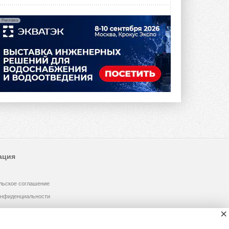
Реклама
ация
льское соглашение
онфиденциальности
×