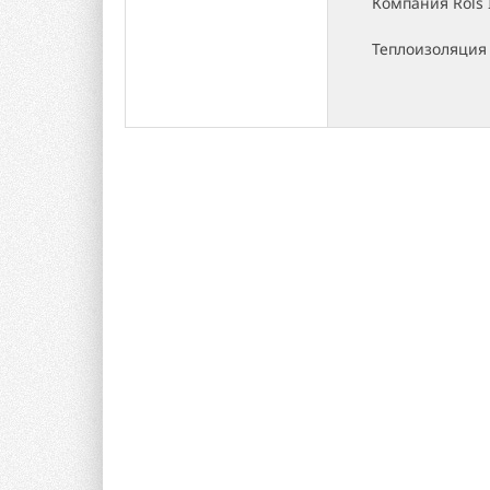
Компания Rols 
Теплоизоляция 