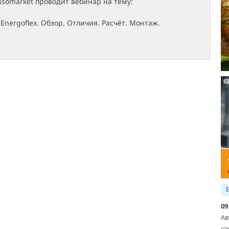
Isomarket проводит вебинар на тему:
Energoflex. Обзор. Отличия. Расчёт. Монтаж.
09
Ав
сэ