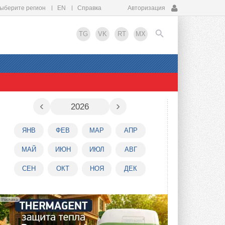
ыберите регион
EN
Справка
Авторизация
TG
VK
RT
MX
EN
‹
›
2026
ЯНВ
ФЕВ
МАР
АПР
МАЙ
ИЮН
ИЮЛ
АВГ
СЕН
ОКТ
НОЯ
ДЕК
Реклама