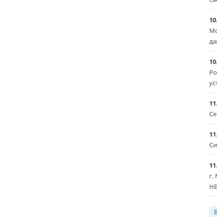
10
Мо
да
10
Ро
ус
11
Се
11
Си
11
г.
HE