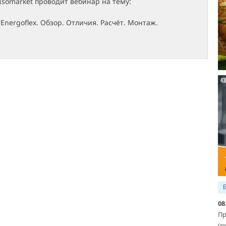
Isomarket проводит вебинар на тему:
Energoflex. Обзор. Отличия. Расчёт. Монтаж.
08
Пр
(п