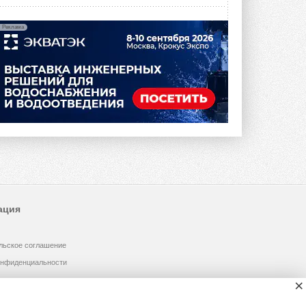
Реклама
ация
льское соглашение
онфиденциальности
×