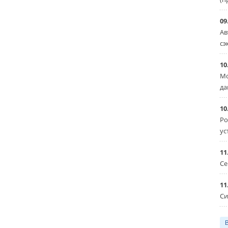
09
Ав
сэ
10
Мо
да
10
Ро
ус
11
Се
11
Си