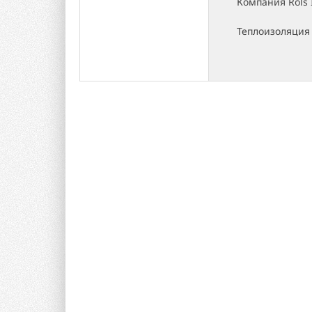
Компания Rols 
Теплоизоляция 