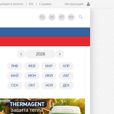
ыберите регион
EN
Справка
Авторизация
TG
VK
RT
MX
EN
‹
›
2026
ЯНВ
ФЕВ
МАР
АПР
МАЙ
ИЮН
ИЮЛ
АВГ
СЕН
ОКТ
НОЯ
ДЕК
Реклама