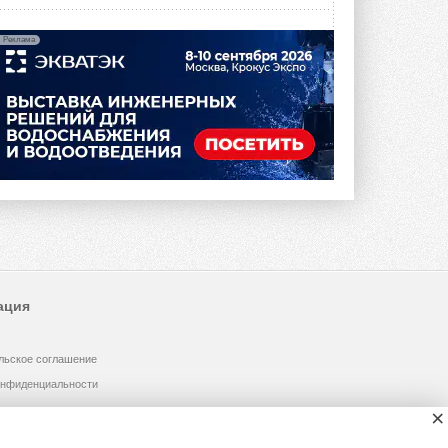
Реклама
ация
льское соглашение
онфиденциальности
×