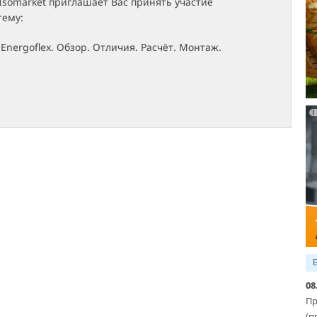
Isomarket приглашает Вас принять участие
тему:
Energoflex. Обзор. Отличия. Расчёт. Монтаж.
08
Пр
(п