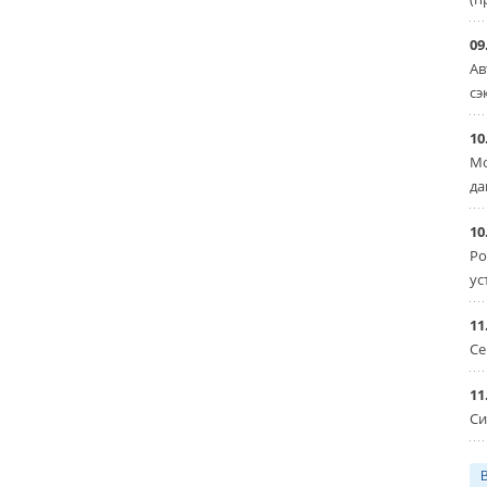
09
Ав
сэ
10
Мо
да
10
Ро
ус
11
Се
11
Си