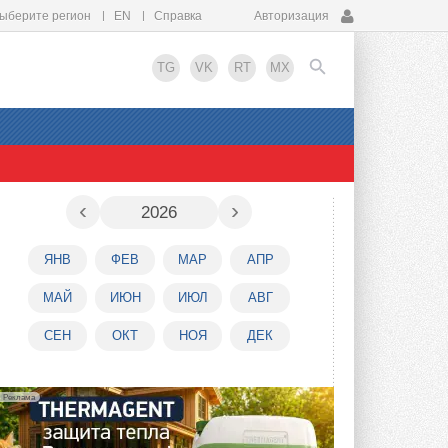
ыберите регион
EN
Справка
Авторизация
TG
VK
RT
MX
EN
‹
›
2026
ЯНВ
ФЕВ
МАР
АПР
МАЙ
ИЮН
ИЮЛ
АВГ
СЕН
ОКТ
НОЯ
ДЕК
Реклама