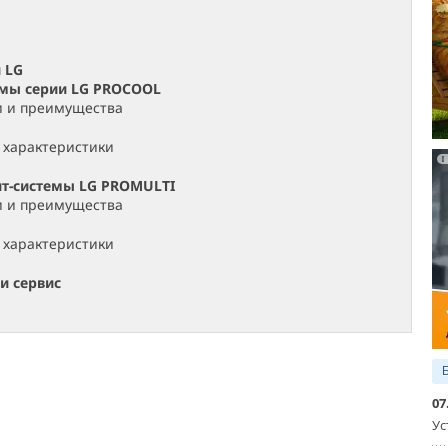
 LG
емы серии LG PROCOOL
и и преимущества
 характеристики
ит-системы LG PROMULTI
и и преимущества
 характеристики
и сервис
07
Ус