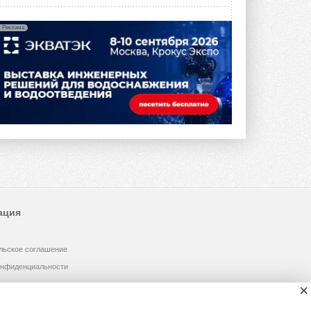
Реклама
ация
льское соглашение
онфиденциальности
×