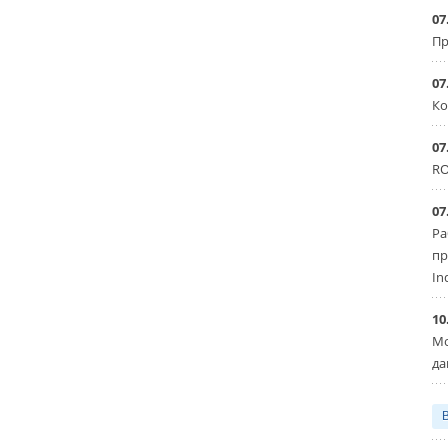
07
Пр
07
Ко
07
RO
07
Ра
пр
In
10
Мо
да