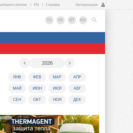
ыберите регион
EN
Справка
Авторизация
TG
VK
RT
MX
EN
‹
›
2026
ЯНВ
ФЕВ
МАР
АПР
МАЙ
ИЮН
ИЮЛ
АВГ
СЕН
ОКТ
НОЯ
ДЕК
Реклама