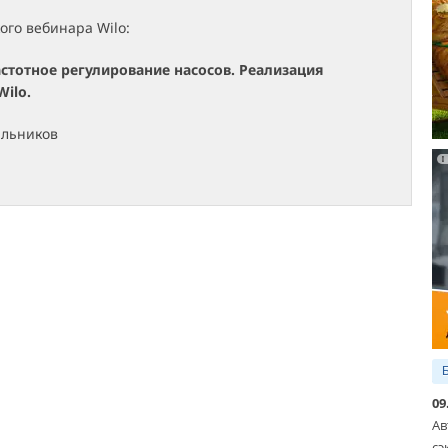
ого вебинара Wilo:
стотное регулирование насосов. Реализация
Wilo.
альников
09
Ав
сэ