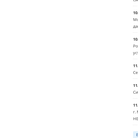
10
Мо
да
10
Ро
ус
11
Се
11
Си
11
г.
HE