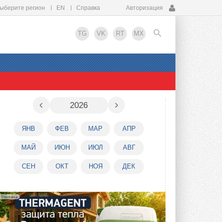
ыберите регион
EN
Справка
Авторизация
TG
VK
RT
MX
EN
‹
›
2026
ЯНВ
ФЕВ
МАР
АПР
МАЙ
ИЮН
ИЮЛ
АВГ
СЕН
ОКТ
НОЯ
ДЕК
Реклама