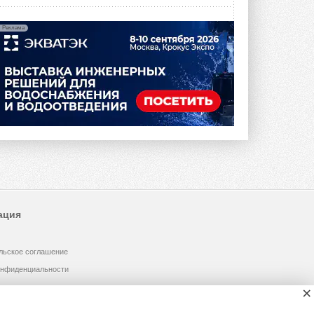
Реклама
ация
льское соглашение
онфиденциальности
×