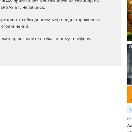
ERGAS
приглашает монтажников на семинар по
RGAS в г. Челябинск.
проходят с соблюдением мер предосторожности
 ограничений.
семинар позвоните по указанному телефону:
09
Ав
сэ