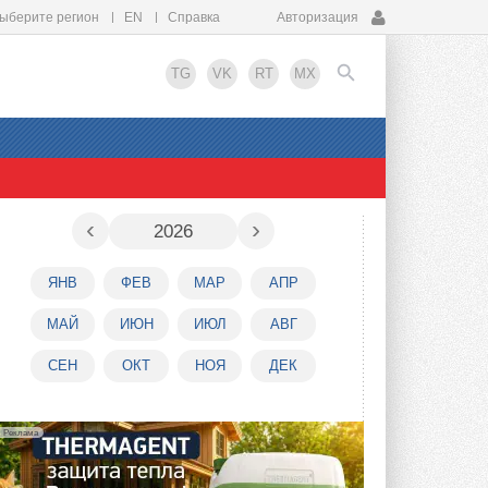
ыберите регион
EN
Справка
Авторизация
TG
VK
RT
MX
EN
‹
›
2026
ЯНВ
ФЕВ
МАР
АПР
МАЙ
ИЮН
ИЮЛ
АВГ
СЕН
ОКТ
НОЯ
ДЕК
Реклама