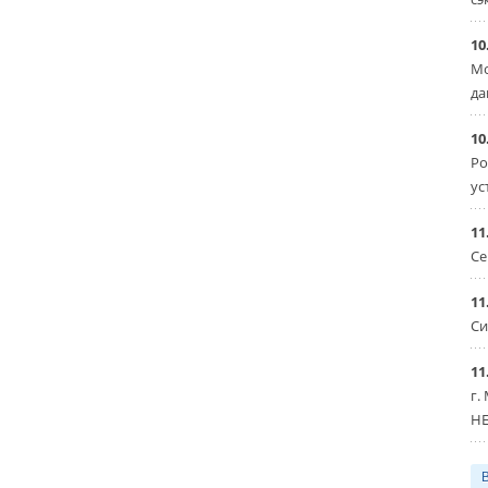
10
Мо
да
10
Ро
ус
11
Се
11
Си
11
г.
HE