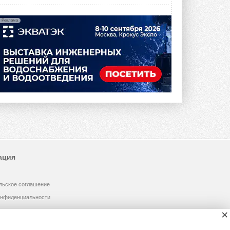
Реклама
ация
льское соглашение
онфиденциальности
×