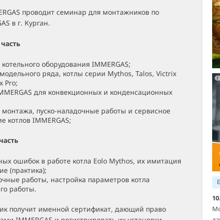
RGAS проводит семинар для монтажников по
S в г. Курган.
 часть
 котельного оборудования IMMERGAS;
одельного ряда, котлы серии Mythos, Talos, Victrix
x Pro;
MMERGAS для конвекционных и конденсационных
 монтажа, пуско-наладочные работы и сервисное
ие котлов IMMERGAS;
часть
ных ошибок в работе котла Eolo Mythos, их имитация
е (практика);
очные работы, настройка параметров котла
го работы.
10
Мо
ик получит именной сертификат, дающий право
да
лами IMMERGAS и регистрировать их установки