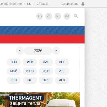
ыберите регион
EN
Справка
Авторизация
TG
VK
RT
MX
EN
‹
›
2026
ЯНВ
ФЕВ
МАР
АПР
МАЙ
ИЮН
ИЮЛ
АВГ
СЕН
ОКТ
НОЯ
ДЕК
Реклама