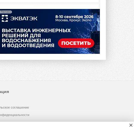
Реклама
ация
льское соглашение
онфиденциальности
×