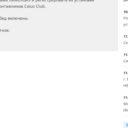
нтажников Caius Club.
10
Ро
обед включены.
ус
тное.
11
Се
11
Си
11
г.
HE
11
Мо
(R