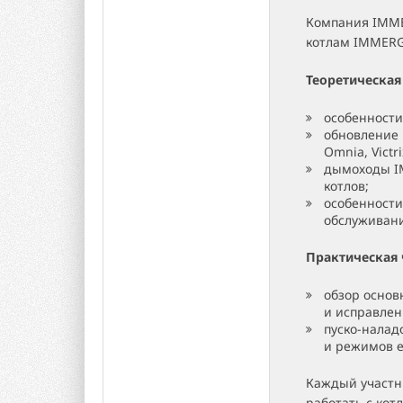
Компания IMME
котлам IMMERGA
Теоретическая
особенности
обновление м
Omnia, Victri
дымоходы I
котлов;
особенности
обслуживан
Практическая 
обзор основ
и исправлени
пуско-налад
и режимов е
Каждый участн
работать с кот