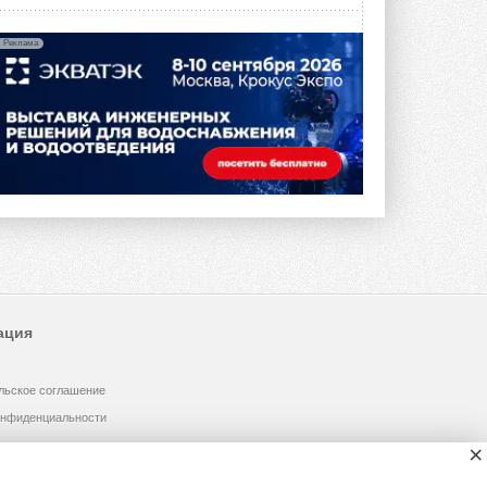
Реклама
ация
льское соглашение
онфиденциальности
×