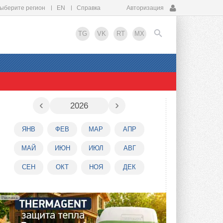
ыберите регион
EN
Справка
Авторизация
TG
VK
RT
MX
EN
‹
›
2026
ЯНВ
ФЕВ
МАР
АПР
МАЙ
ИЮН
ИЮЛ
АВГ
СЕН
ОКТ
НОЯ
ДЕК
Реклама