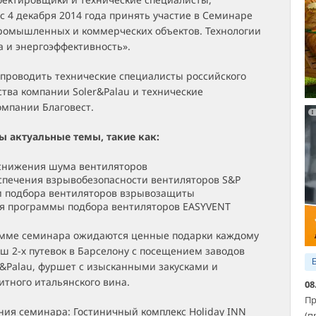
 4 декабря 2014 года принять участие в Семинаре
ромышленных и коммерческих объектов. Технологии
 и энергоэффективность».
 проводить технические специалисты российского
тва компании Soler&Palau и технические
омпании Благовест.
ы актуальные темы, такие как:
 снижения шума вентиляторов
печения взрывобезопасности вентиляторов S&P
и подбора вентиляторов взрывозащиты
я программы подбора вентиляторов EASYVENT
амме семинара ожидаются ценные подарки каждому
ш 2-х путевок в Барселону с посещением заводов
r&Palau, фуршет с изысканными закусками и
итного итальянского вина.
08
Пр
ния семинара: Гостиничный комплекс Holiday INN
(п