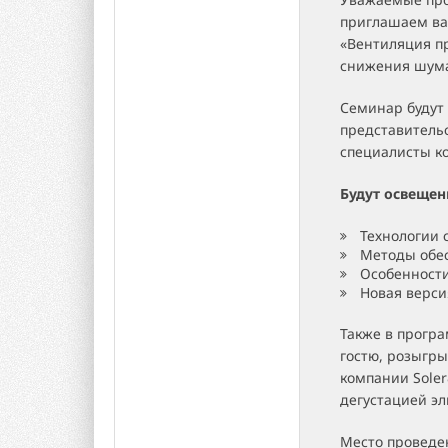
приглашаем вас
«Вентиляция п
снижения шума
Семинар будут
представительс
специалисты к
Будут освещен
Технологии
Методы обес
Особенност
Новая верси
Также в прогр
гостю, розыгры
компании Sole
дегустацией эл
Место проведе