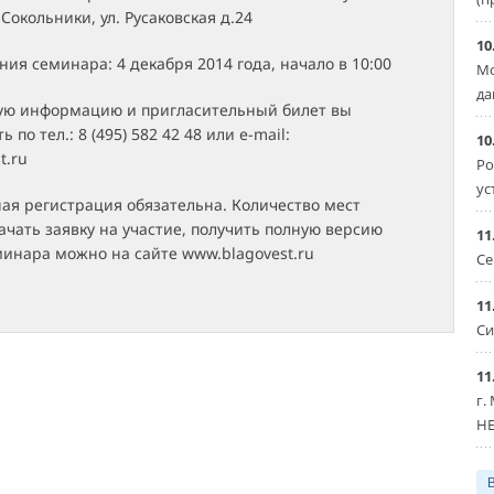
Сокольники, ул. Русаковская д.24
10
ия семинара: 4 декабря 2014 года, начало в 10:00
Мо
да
ую информацию и пригласительный билет вы
 по тел.: 8 (495) 582 42 48 или e-mail:
10
t.ru
Ро
ус
ая регистрация обязательна. Количество мест
ачать заявку на участие, получить полную версию
11
инара можно на сайте www.blagovest.ru
Се
11
Си
11
г.
HE