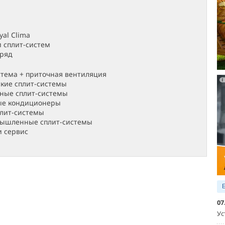
yal Clima
 сплит-систем
ряд
стема + приточная вентиляция
ские сплит-системы
ные сплит-системы
ые кондиционеры
плит-системы
ышленные сплит-системы
 сервис
07
Ус