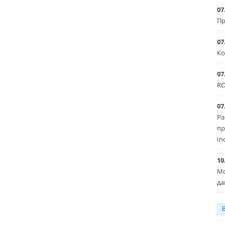
07
Пр
07
Ко
07
RO
07
Ра
пр
In
10
Мо
да