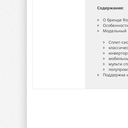
Содержание
:
О бренде Ro
Особенности
Модельный 
Сплит-си
классиче
инвертор
мобильн
мульти с
полупром
Поддержка и