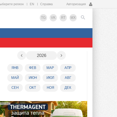
ыберите регион
EN
Справка
Авторизация
TG
VK
RT
MX
EN
‹
›
2026
ЯНВ
ФЕВ
МАР
АПР
МАЙ
ИЮН
ИЮЛ
АВГ
СЕН
ОКТ
НОЯ
ДЕК
Реклама