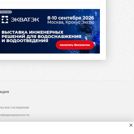
Реклама
ация
льское соглашение
онфиденциальности
×