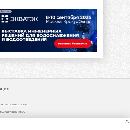
Реклама
ация
льское соглашение
онфиденциальности
×