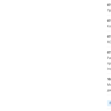
07
Пр
07
Ко
07
RO
07
Ра
пр
In
10
Мо
да