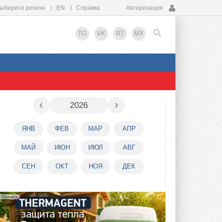
ыберите регион
EN
Справка
Авторизация
TG
VK
RT
MX
EN
‹
›
2026
ЯНВ
ФЕВ
МАР
АПР
МАЙ
ИЮН
ИЮЛ
АВГ
СЕН
ОКТ
НОЯ
ДЕК
Реклама