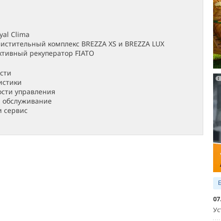
yal Climа
истительный комплекс BREZZA XS и BREZZA LUX
тивный рекуператор FIATO
сти
истики
сти управления
 обслуживание
 сервис
07
Ус