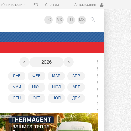
ыберите регион
EN
Справка
Авторизация
TG
VK
RT
MX
EN
‹
›
2026
ЯНВ
ФЕВ
МАР
АПР
МАЙ
ИЮН
ИЮЛ
АВГ
СЕН
ОКТ
НОЯ
ДЕК
Реклама