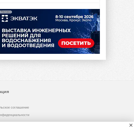
Реклама
ация
льское соглашение
онфиденциальности
×