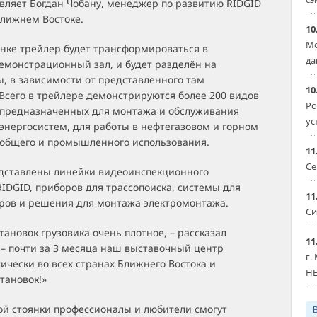
авляет Богдан Чобану, менеджер по развитию RIDGID
Ближнем Востоке.
10
Мо
янке трейлер будет трансформироваться в
да
емонстрационный зал, и будет разделён на
, в зависимости от представленного там
10
Всего в трейлере демонстрируются более 200 видов
Ро
 предназначенных для монтажа и обслуживания
ус
энергосистем, для работы в нефтегазовом и горном
я общего и промышленного использования.
11
Се
дставлены линейки видеоинспекционного
IDGID, приборов для трассопоиска, системы для
11
оров и решения для монтажа электромонтажа.
Си
тановок грузовика очень плотное, – рассказал
11
 – почти за 3 месяца наш выставочный центр
г.
ически во всех странах Ближнего Востока и
HE
тановок!»
ой стоянки профессионалы и любители смогут