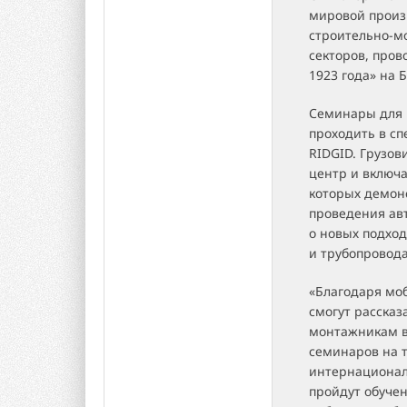
мировой произ
строительно-м
секторов, про
1923 года» на 
Семинары для 
проходить в с
RIDGID. Грузо
центр и включа
которых демон
проведения ав
о новых подхо
и трубопровод
«Благодаря мо
смогут расска
монтажникам в
семинаров на 
интернационал
пройдут обуче