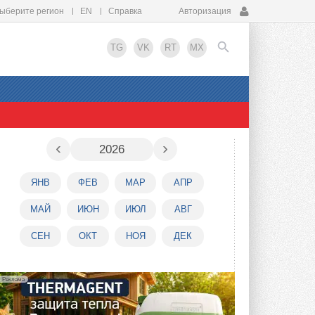
ыберите регион
EN
Справка
Авторизация
TG
VK
RT
MX
EN
‹
›
2026
ЯНВ
ФЕВ
МАР
АПР
МАЙ
ИЮН
ИЮЛ
АВГ
СЕН
ОКТ
НОЯ
ДЕК
Реклама