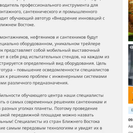
водитель профессионального инструмента для
онтажного, сантехнического и промышленного
водит обучающий автотур «Внедрение инноваций с
Ближнем Востоке.
монтажников, нефтяников и сантехников будут
пециально оборудованном, уникальном трейлере
вик представляет собой мобильный выставочный
ет в себя ряд испытательных стендов, на каждом из
стрируется определенный вид оборудования. Цель
тотура – повышение осведомленности специалистов
дах к решению проблем с инженерными системами
ами различного предназначения.
бильности обучающего центра наши специалисты
зать о самых современных решениях сантехникам и
 разных уголках планеты. Поэтому проведение
такой передвижной площадке можно назвать
09
ьным! Специалисты из стран Ближнего Востока
Ав
ние самым передовым технологиям и увидят их в
сэ