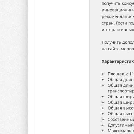
получить консу
инновационные
рекомендациям
стран. Гости п
интерактивных
Получить допо
на сайте меро
Характеристик
Площадь: 11
Общая длина
Общая длина
транспортир
Общая ширин
Общая ширин
Общая высот
Общая высот
Собственный
Допустимый 
Максимальна