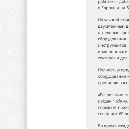
работе», – доб
в Европе и на 
На каждой сто
двухэтажный д
отдельные зоны
оборудования. 
инструментов,
инженерных и 
секторах и дл
Полностью пре
оборудования R
прочистки зас
«Расписание ос
Богдан Чобану,
побывает практ
совершит 60 ос
Во время кажд