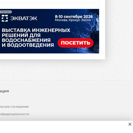
Реклама
ация
льское соглашение
онфиденциальности
×