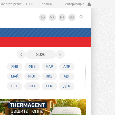
ыберите регион
EN
Справка
Авторизация
TG
VK
RT
MX
EN
‹
›
2026
ЯНВ
ФЕВ
МАР
АПР
МАЙ
ИЮН
ИЮЛ
АВГ
СЕН
ОКТ
НОЯ
ДЕК
Реклама