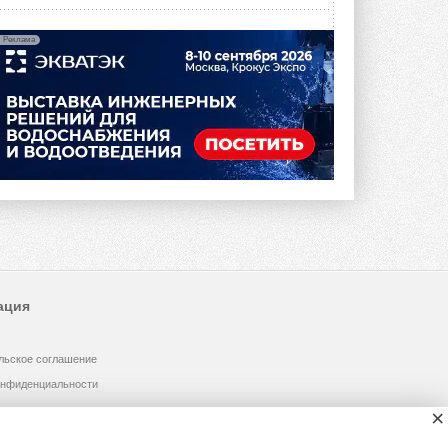
Реклама
ация
льское соглашение
онфиденциальности
×