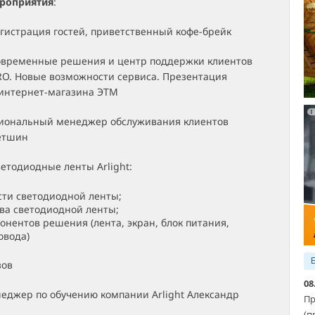
ероприятия
:
Регистрация гостей, приветственный кофе-брейк
 Современные решения и центр поддержки клиентов
RO. Новые возможности сервиса. Презентация
интернет-магазина ЭТМ
гиональный менеджер обслуживания клиентов
етшин
Светодиодные ленты Arlight:
ти светодиодной ленты;
ва светодиодной ленты;
онентов решения (лента, экран, блок питания,
овода)
зов
08
неджер по обучению компании Arlight Александр
Пр
(п