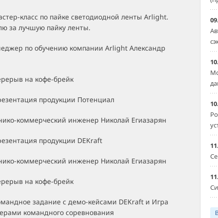
Мастер-класс по пайке светодиодной ленты Arlight.
09
лю за лучшую пайку ленты.
Ав
сэ
неджер по обучению компании Arlight Александр
10
Мо
Перерыв на кофе-брейк
да
Презентация продукции Потенциал
10
Ро
хнико-коммерческий инженер Николай Егиазарян
ус
Презентация продукции DEKraft
11
Се
хнико-коммерческий инженер Николай Егиазарян
11
Перерыв на кофе-брейк
Си
Командное задание с демо-кейсами DEKraft и Игра
идерами командного соревнования