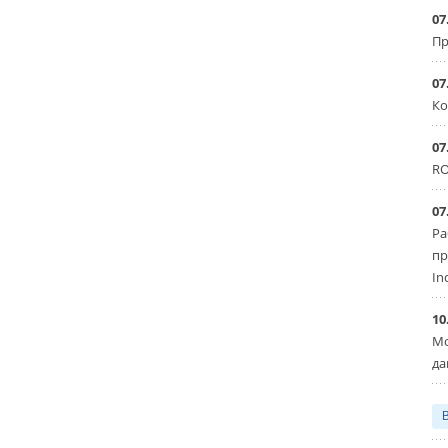
07
Пр
07
Ко
07
RO
07
Ра
пр
In
10
Мо
да