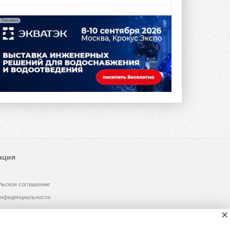
Реклама
ация
льское соглашение
онфиденциальности
×