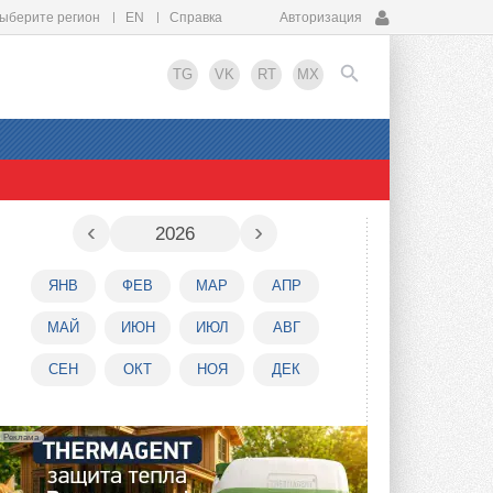
ыберите регион
EN
Справка
Авторизация
TG
VK
RT
MX
EN
‹
›
2026
ЯНВ
ФЕВ
МАР
АПР
МАЙ
ИЮН
ИЮЛ
АВГ
СЕН
ОКТ
НОЯ
ДЕК
Реклама