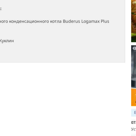
:
ого конденсационного котла Buderus Logamax Plus
Куклин
07
Ус