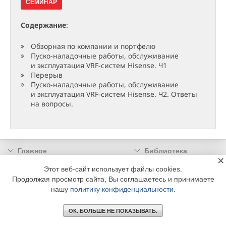
СЕМИНАР
Содержание
:
Обзорная по компании и портфелю
Пуско-наладочные работы, обслуживание
и эксплуатация VRF-систем Hisense. Ч1
Перерыв
Пуско-наладочные работы, обслуживание
и эксплуатация VRF-систем Hisense. Ч2. Ответы
на вопросы.
Главное
Библиотека
×
Подписка
Реклама
Этот веб-сайт использует файлы cookies.
Продолжая просмотр сайта, Вы соглашаетесь и принимаете
Информация
нашу
политику конфиденциальности
.
© 2002 - 2026 OOO Издательский дом «МЕДИА ТЕХНОЛОДЖИ» +7 (495) 665-00-
00
ОК. БОЛЬШЕ НЕ ПОКАЗЫВАТЬ.