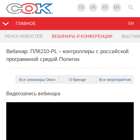
TG
VK
RT
MX
ГЛАВНОЕ
EN
ЛЕНТА НОВОСТЕЙ
ВЕБИНАРЫ И КОНФЕРЕНЦИИ
ВЫСТАВ
Вебинар: ПЛК210-PL – контроллеры с российской
программной средой Полигон
Все семинары Овен
О бренде
Все мероприятия
Видеозапись
вебинара