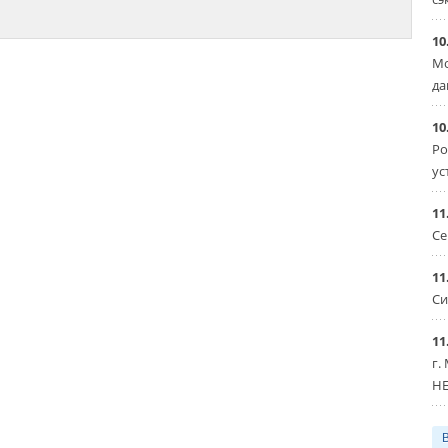
10
Мо
да
10
Ро
ус
11
Се
11
Си
11
г.
HE