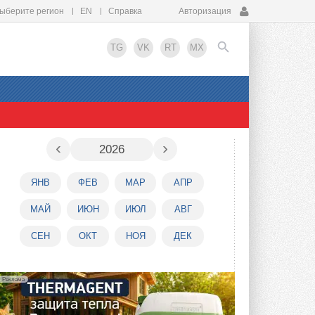
ыберите регион
EN
Справка
Авторизация
TG
VK
RT
MX
EN
‹
›
2026
ЯНВ
ФЕВ
МАР
АПР
МАЙ
ИЮН
ИЮЛ
АВГ
СЕН
ОКТ
НОЯ
ДЕК
Реклама