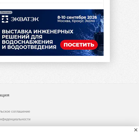
Реклама
ация
льское соглашение
онфиденциальности
×