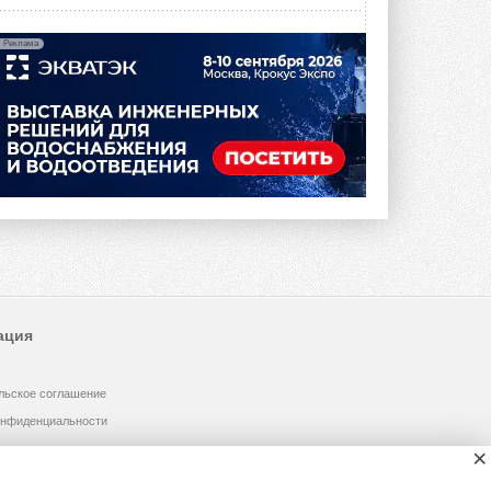
Реклама
ация
льское соглашение
онфиденциальности
×