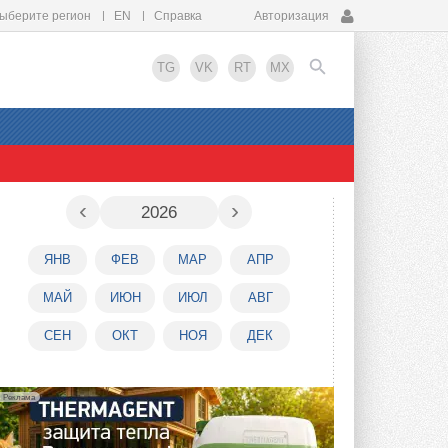
ыберите регион
EN
Справка
Авторизация
TG
VK
RT
MX
EN
‹
›
2026
ЯНВ
ФЕВ
МАР
АПР
МАЙ
ИЮН
ИЮЛ
АВГ
СЕН
ОКТ
НОЯ
ДЕК
Реклама