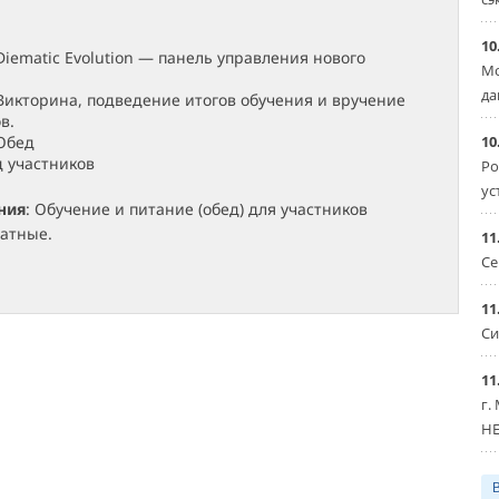
10
Diematic Evolution — панель управления нового
Мо
да
 Викторина, подведение итогов обучения и вручение
в.
10
 Обед
д участников
Ро
ус
ния
: Обучение и питание (обед) для участников
латные.
11
Се
11
Си
11
г.
HE