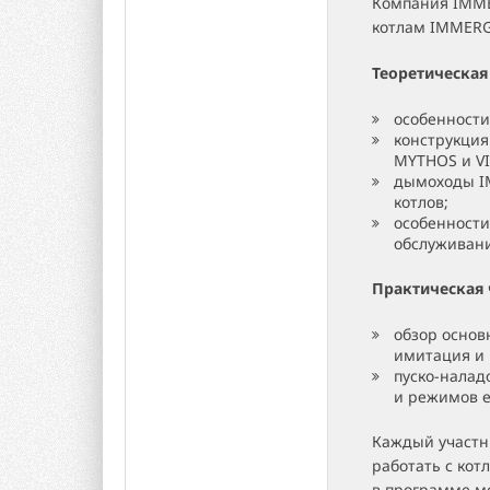
Компания IMME
котлам IMMERGA
Теоретическая 
особенности
конструкция
MYTHOS и VI
дымоходы I
котлов;
особенности
обслуживан
Практическая ч
обзор основ
имитация и 
пуско-налад
и режимов е
Каждый участн
работать с кот
в программе мо