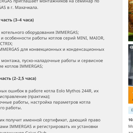
RGAS приглашает монтажников на семинар по
S в г. Махачкала.
часть (3–4 часа)
 котельного оборудования IMMERGAS;
 и особенности работы котлов серий MINI, MAIOR,
CTRIX;
MMERGAS для конвекционных и конденсационных
 монтажа, пуско-наладочные работы и сервисное
ие котлов IMMERGAS;
асть (2–2,5 часа)
ных ошибок в работе котла Eolo Mythos 244R, их
исправление (практика);
очные работы, настройка параметров котла
го работы.
10
ик получит именной сертификат, дающий право
Мо
лами IMMERGAS и регистрировать их установки
да
нтажников Caius Club.