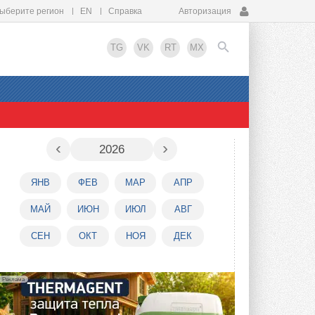
ыберите регион
EN
Справка
Авторизация
TG
VK
RT
MX
EN
‹
›
2026
ЯНВ
ФЕВ
МАР
АПР
МАЙ
ИЮН
ИЮЛ
АВГ
СЕН
ОКТ
НОЯ
ДЕК
Реклама