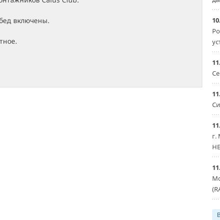
10
обед включены.
Ро
тное.
ус
11
Се
11
Си
11
г.
HE
11
Мо
(R