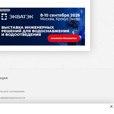
Реклама
ация
льское соглашение
онфиденциальности
×