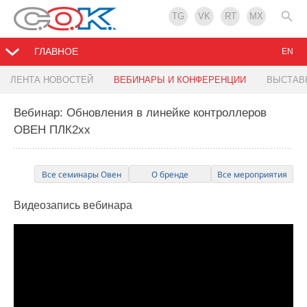
TG
VK
RT
MX
ГЛАВНОЕ
EN
ЛЕНТА НОВОСТЕЙ
ВЕБИНАРЫ И КОНФЕРЕНЦИИ
ВЫСТАВ
Вебинар: Обновления в линейке контроллеров
ОВЕН ПЛК2хх
Все семинары Овен
О бренде
Все мероприятия
Видеозапись
вебинара