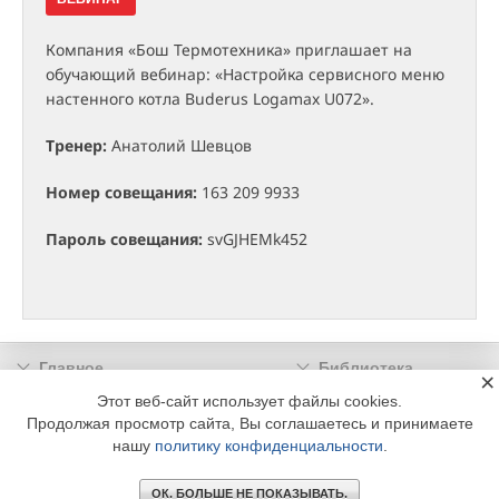
Компания «Бош Термотехника» приглашает на
обучающий вебинар: «Настройка сервисного меню
настенного котла Buderus Logamax U072».
Тренер:
Анатолий Шевцов
Номер совещания:
163 209 9933
Пароль совещания:
svGJHEMk452
Главное
Библиотека
×
Подписка
Реклама
Этот веб-сайт использует файлы cookies.
Продолжая просмотр сайта, Вы соглашаетесь и принимаете
Информация
нашу
политику конфиденциальности
.
© 2002 - 2026 OOO Издательский дом «МЕДИА ТЕХНОЛОДЖИ» +7 (495) 665-00-
00
ОК. БОЛЬШЕ НЕ ПОКАЗЫВАТЬ.