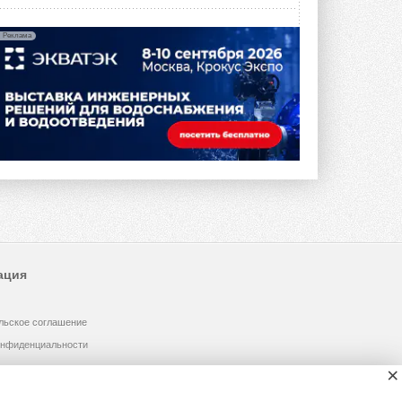
Реклама
ация
льское соглашение
онфиденциальности
×