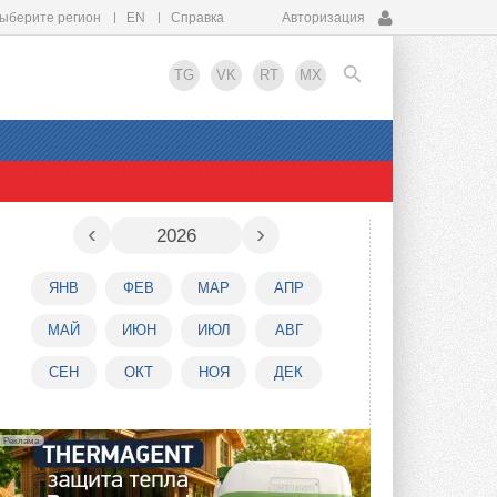
ыберите регион
EN
Справка
Авторизация
TG
VK
RT
MX
EN
‹
›
2026
ЯНВ
ФЕВ
МАР
АПР
МАЙ
ИЮН
ИЮЛ
АВГ
СЕН
ОКТ
НОЯ
ДЕК
Реклама