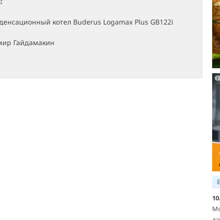
:
денсационный котел Buderus Logamax Plus GB122i
мир Гайдамакин
10
Мо
да